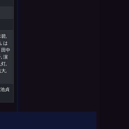
碧,
, は
 田中
, 濵
灯,
大,
 菊池貞