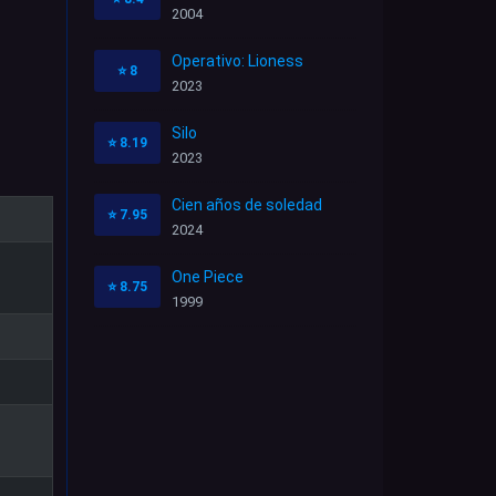
2004
Operativo: Lioness
⭐
8
2023
Silo
⭐
8.19
2023
Cien años de soledad
⭐
7.95
2024
One Piece
⭐
8.75
1999