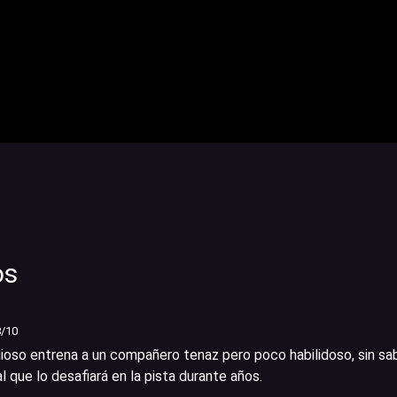
os
8
/10
gioso entrena a un compañero tenaz pero poco habilidoso, sin sa
al que lo desafiará en la pista durante años.