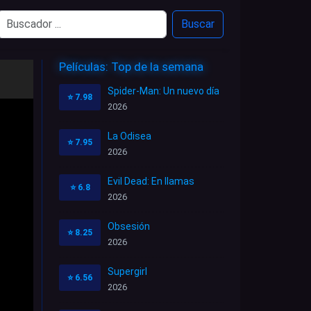
Buscar
Películas: Top de la semana
Spider-Man: Un nuevo día
⭐
7.98
2026
La Odisea
⭐
7.95
2026
Evil Dead: En llamas
⭐
6.8
2026
Obsesión
⭐
8.25
2026
Supergirl
⭐
6.56
2026