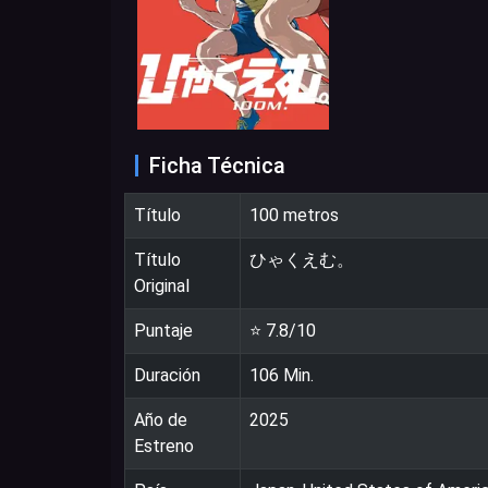
Ficha Técnica
Título
100 metros
Título
ひゃくえむ。
Original
Puntaje
⭐
7.8
/10
Duración
106
Min.
Año de
2025
Estreno