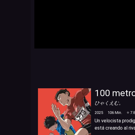
100 metr
ひゃくえむ。
2025
106
Min.
⭐
7.
Un velocista prodi
está creando al riv