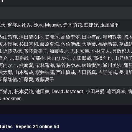
ca
柳澤あゆみ, Elora Meunier, 赤木萌花, 彭婕妤, 圡屋陽平
内山昂輝, 津田健次郎, 笠間淳, 高橋李依, 田中有紀, 種﨑敦美, 悠木
榎木淳弥, 杉田智和, 藤原夏海, 佐伯伊織, 大地葉, 福嶋晴菜, 華成結
 近藤浩徳, 斉藤貴美子, 加藤将之, 志村知幸, 小林直人, 兼政郁人,
良介, 吉田勝哉, 光部樹, 園山ひかり, 吉田勝哉, 高橋伸也, 山乃桃子
河内かこ, 熊崎愛, 栗林遥海, 猫谷あやみ, 綾崎愛美, 瀬川美沙, 蓮見
俊太郎, 山本智哉, 櫻井皓基, 西山慎哉, 吉田拓真, 吉野光成, 岳川航
 伊藤隆佑, 江藤愛, 近藤夏子
介, 松本晏純, 池⽥舞, David Jesteadt, 小田島愛, 遠西高幸,
 Beckman
tuitas
Repelis 24 online hd