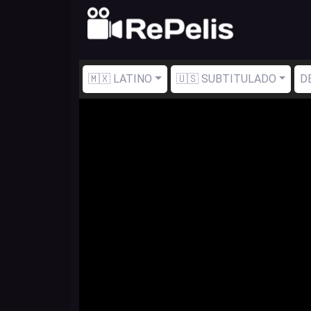
🇲🇽 LATINO
🇺🇸 SUBTITULADO
D