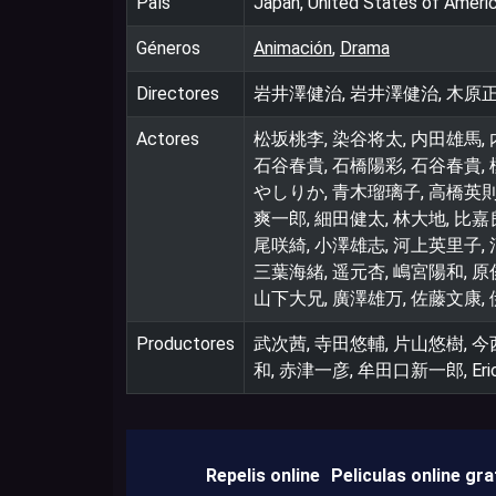
País
Japan, United States of Ameri
Géneros
Animación
,
Drama
Directores
岩井澤健治, 岩井澤健治, 木原正天, 
Actores
松坂桃李, 染谷将太, 内田雄馬, 
石谷春貴, 石橋陽彩, 石谷春貴, 
やしりか, 青木瑠璃子, 高橋英則,
爽一郎, 細田健太, 林大地, 比嘉
尾咲綺, 小澤雄志, 河上英里子, 
三葉海緒, 遥元杏, 嶋宮陽和, 原
山下大兄, 廣澤雄万, 佐藤文康,
Productores
武次茜, 寺田悠輔, 片山悠樹, 今西栄
和, 赤津一彦, 牟田口新一郎, Eric
Repelis online
Peliculas online gra