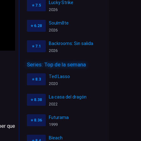
Lucky Strike
⭐
7.5
2026
Soulm8te
⭐
6.28
2026
Backrooms: Sin salida
⭐
7.1
2026
Series: Top de la semana
Ted Lasso
⭐
8.3
2020
La casa del dragón
⭐
8.38
2022
Futurama
⭐
8.36
1999
ber que
Bleach
⭐
8.4