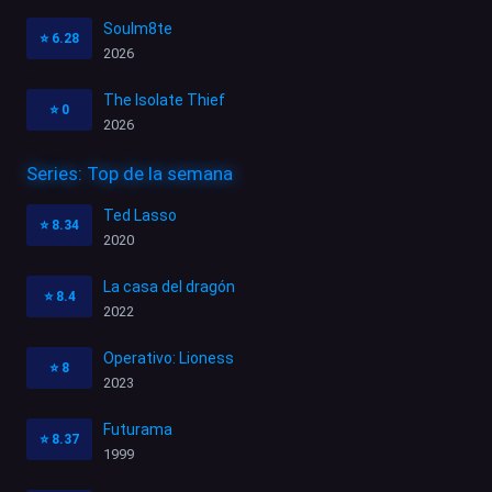
Soulm8te
⭐
6.28
2026
The Isolate Thief
⭐
0
2026
Series: Top de la semana
Ted Lasso
⭐
8.34
2020
La casa del dragón
⭐
8.4
2022
Operativo: Lioness
⭐
8
2023
Futurama
⭐
8.37
1999