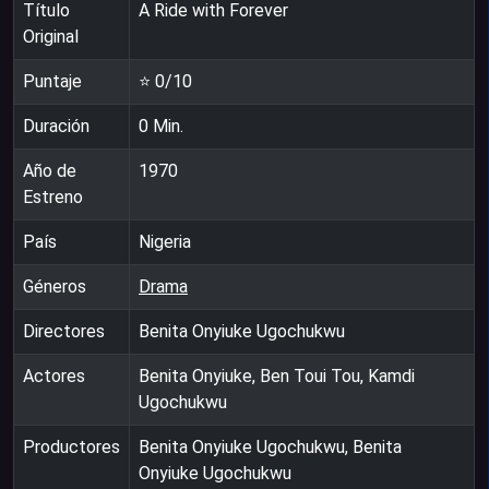
Título
A Ride with Forever
Original
Puntaje
⭐
0
/10
Duración
0
Min.
Año de
1970
Estreno
País
Nigeria
Géneros
Drama
Directores
Benita Onyiuke Ugochukwu
Actores
Benita Onyiuke, Ben Toui Tou, Kamdi
Ugochukwu
Productores
Benita Onyiuke Ugochukwu, Benita
Onyiuke Ugochukwu