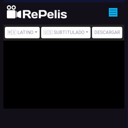
🇲🇽 LATINO
🇺🇸 SUBTITULADO
DESCARGAR