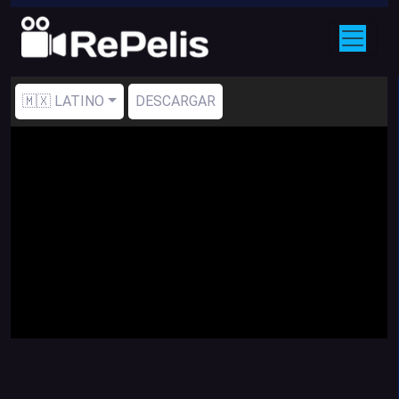
🇲🇽 LATINO
DESCARGAR