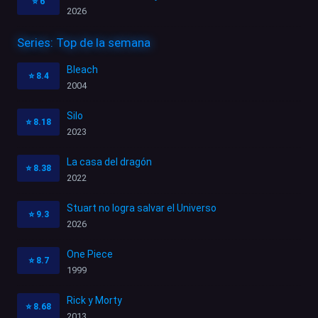
⭐
6
2026
Series: Top de la semana
Bleach
⭐
8.4
2004
Silo
⭐
8.18
2023
La casa del dragón
⭐
8.38
2022
Stuart no logra salvar el Universo
⭐
9.3
2026
One Piece
⭐
8.7
1999
Rick y Morty
⭐
8.68
2013