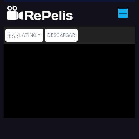
🇲🇽 LATINO
DESCARGAR