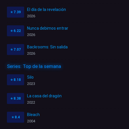
El día de la revelación
⭐
7.39
2026
Nunca debimos entrar
⭐
6.22
2026
Backrooms: Sin salida
⭐
7.07
2026
Series: Top de la semana
Silo
⭐
8.18
2023
La casa del dragón
⭐
8.38
2022
Bleach
⭐
8.4
2004