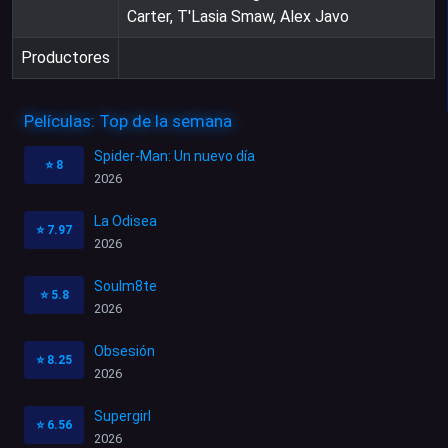
Carter, T'Lasia Smaw, Alex Javo
Productores
Películas: Top de la semana
Spider-Man: Un nuevo día
⭐
8
2026
La Odisea
⭐
7.97
2026
Soulm8te
⭐
5.8
2026
Obsesión
⭐
8.25
2026
Supergirl
⭐
6.56
2026