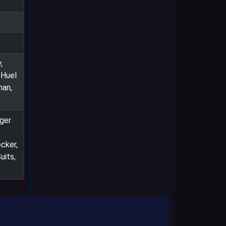
,
 Huel
man,
oger
cker,
uits,