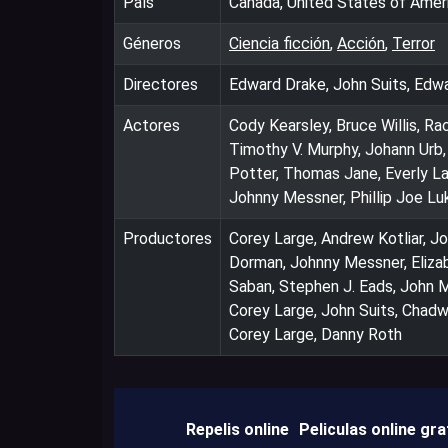
País
Canada, United States of Amer
Géneros
Ciencia ficción
,
Acción
,
Terror
Directores
Edward Drake, John Suits, Edwa
Actores
Cody Kearsley, Bruce Willis, R
Timothy V. Murphy, Johann Urb
Potter, Thomas Jane, Everly La
Johnny Messner, Phillip Joe Luk
Productores
Corey Large, Andrew Kotliar, Jo
Dorman, Johnny Messner, Elizab
Saban, Stephen J. Eads, John M
Corey Large, John Suits, Chadwi
Corey Large, Danny Roth
Repelis online
Peliculas online gra