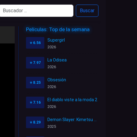
Buscar
Películas: Top de la semana
Supergirl
⭐
6.56
2026
La Odisea
⭐
7.97
2026
Obsesión
⭐
8.25
2026
El diablo viste a la moda 2
⭐
7.16
2026
Demon Slayer: Kimetsu no Yaiba Castillo infinito
⭐
8.29
2025