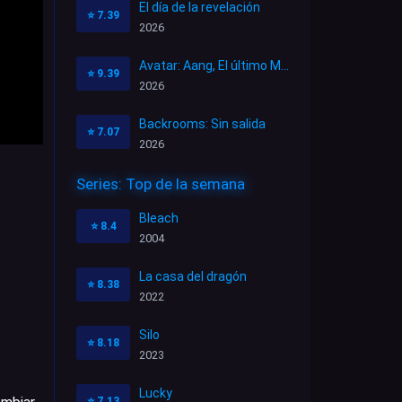
El día de la revelación
⭐
7.39
2026
Avatar: Aang, El último Maestro Aire
⭐
9.39
2026
Backrooms: Sin salida
⭐
7.07
2026
Series: Top de la semana
Bleach
⭐
8.4
2004
La casa del dragón
⭐
8.38
2022
Silo
⭐
8.18
2023
Lucky
⭐
7.13