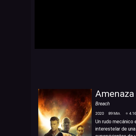
Amenaza e
Breach
2020
89
Min.
⭐
4.1
Un rudo mecánico e
interestelar de un