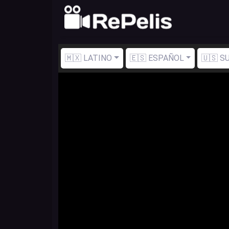
🇲🇽 LATINO
🇪🇸 ESPAÑOL
🇺🇸 