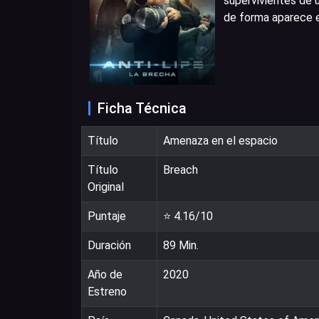
supervivientes de u
de forma aparece e
Ficha Técnica
Título
Amenaza en el espacio
Título
Breach
Original
Puntaje
⭐
4.16
/10
Duración
89
Min.
Año de
2020
Estreno