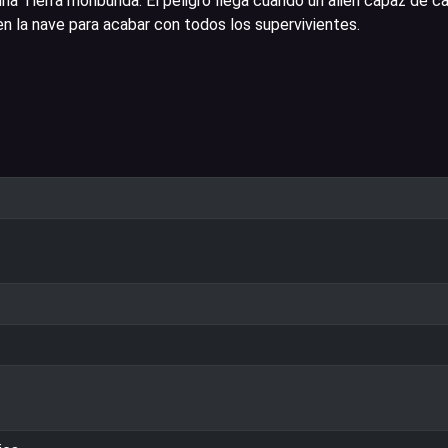
na Tierra moribunda. El peligro llega cuando un alien capaz de c
n la nave para acabar con todos los supervivientes.