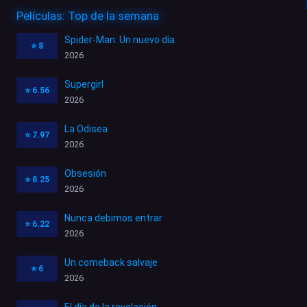
Películas: Top de la semana
Spider-Man: Un nuevo día
⭐
8
2026
Supergirl
⭐
6.56
2026
La Odisea
⭐
7.97
2026
Obsesión
⭐
8.25
2026
Nunca debimos entrar
⭐
6.22
2026
Un comeback salvaje
⭐
6
2026
El día de la revelación