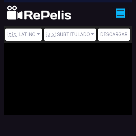
🇲🇽 LATINO
🇺🇸 SUBTITULADO
DESCARGAR