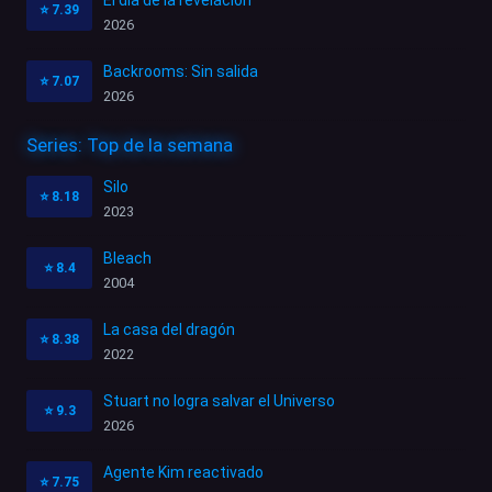
⭐
7.39
2026
Backrooms: Sin salida
⭐
7.07
2026
Series: Top de la semana
Silo
⭐
8.18
2023
Bleach
⭐
8.4
2004
La casa del dragón
⭐
8.38
2022
Stuart no logra salvar el Universo
⭐
9.3
2026
Agente Kim reactivado
⭐
7.75