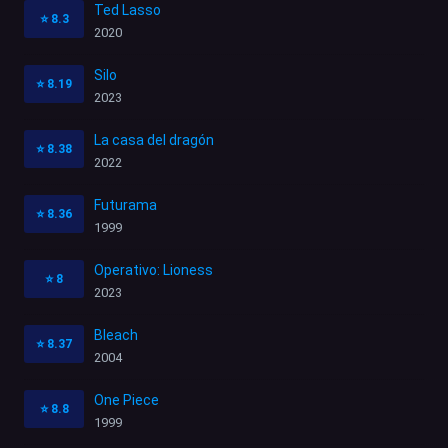
Ted Lasso
⭐
8.3
2020
Silo
⭐
8.19
2023
La casa del dragón
⭐
8.38
2022
Futurama
⭐
8.36
1999
Operativo: Lioness
⭐
8
2023
Bleach
⭐
8.37
2004
One Piece
⭐
8.8
1999