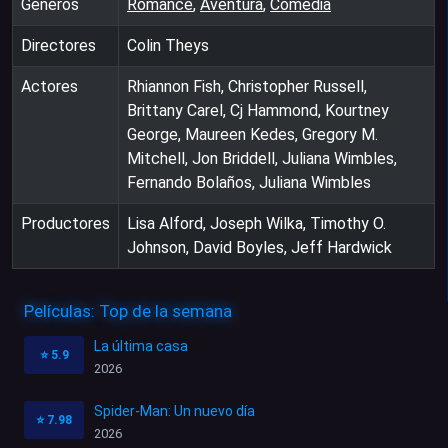
Géneros
Romance
,
Aventura
,
Comedia
Directores
Colin Theys
Actores
Rhiannon Fish, Christopher Russell,
Brittany Carel, Cj Hammond, Kourtney
George, Maureen Kedes, Gregory M.
Mitchell, Jon Briddell, Juliana Wimbles,
Fernando Bolaños, Juliana Wimbles
Productores
Lisa Alford, Joseph Wilka, Timothy O.
Johnson, David Boyles, Jeff Hardwick
Películas: Top de la semana
La última casa
⭐
5.9
2026
Spider-Man: Un nuevo día
⭐
7.98
2026