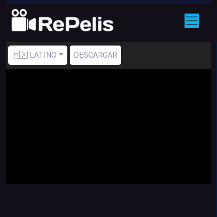
🇲🇽 LATINO
DESCARGAR