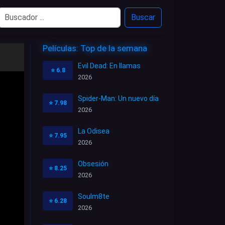
Buscar
Películas: Top de la semana
Evil Dead: En llamas
⭐
6.8
2026
Spider-Man: Un nuevo día
⭐
7.98
2026
La Odisea
⭐
7.95
2026
Obsesión
⭐
8.25
2026
Soulm8te
⭐
6.28
2026