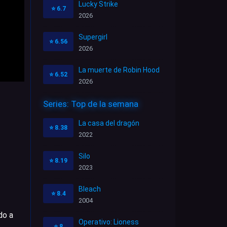
Lucky Strike
⭐
6.7
2026
Supergirl
⭐
6.56
2026
La muerte de Robin Hood
⭐
6.52
2026
Series: Top de la semana
La casa del dragón
⭐
8.38
2022
Silo
⭐
8.19
2023
Bleach
⭐
8.4
2004
do a
Operativo: Lioness
⭐
8