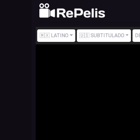
🇲🇽 LATINO
🇺🇸 SUBTITULADO
D