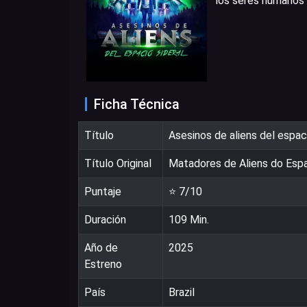
los seres humanos 
Ficha Técnica
Título
Asesinos de aliens del espaci
Título Original
Matadores de Aliens do Espa
Puntaje
⭐
7
/10
Duración
109
Min.
Año de
2025
Estreno
País
Brazil