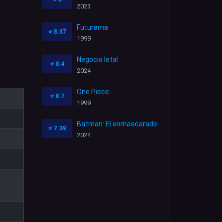
2023
Futurama
⭐
8.37
1999
Negocio letal
⭐
8.4
2024
One Piece
⭐
8.7
1999
Batman: El enmascarado
⭐
7.39
2024