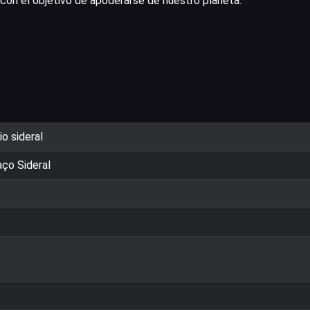
con el objetivo de apoderarse de nuestro planeta.
o sideral
ço Sideral