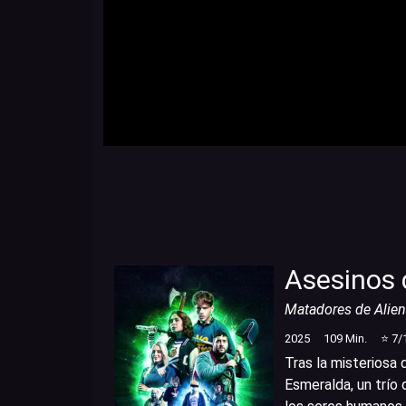
Asesinos d
Matadores de Alien
2025
109
Min.
⭐
7
/
Tras la misteriosa
Esmeralda, un trío