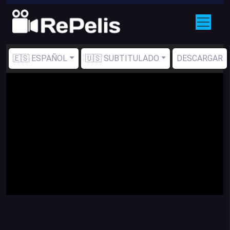
🇪🇸 ESPAÑOL
🇺🇸 SUBTITULADO
DESCARGAR