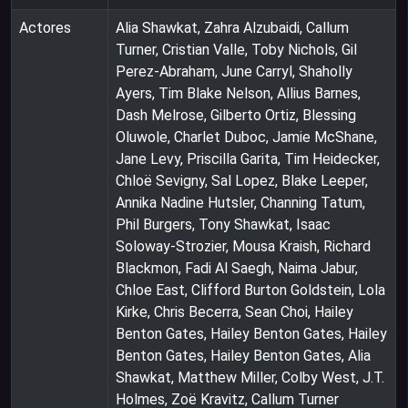
Actores
Alia Shawkat, Zahra Alzubaidi, Callum
Turner, Cristian Valle, Toby Nichols, Gil
Perez-Abraham, June Carryl, Shaholly
Ayers, Tim Blake Nelson, Allius Barnes,
Dash Melrose, Gilberto Ortiz, Blessing
Oluwole, Charlet Duboc, Jamie McShane,
Jane Levy, Priscilla Garita, Tim Heidecker,
Chloë Sevigny, Sal Lopez, Blake Leeper,
Annika Nadine Hutsler, Channing Tatum,
Phil Burgers, Tony Shawkat, Isaac
Soloway-Strozier, Mousa Kraish, Richard
Blackmon, Fadi Al Saegh, Naima Jabur,
Chloe East, Clifford Burton Goldstein, Lola
Kirke, Chris Becerra, Sean Choi, Hailey
Benton Gates, Hailey Benton Gates, Hailey
Benton Gates, Hailey Benton Gates, Alia
Shawkat, Matthew Miller, Colby West, J.T.
Holmes, Zoë Kravitz, Callum Turner