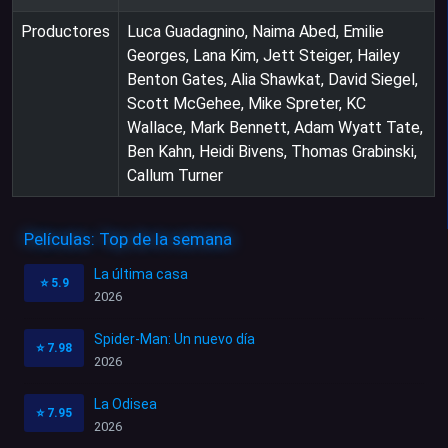
Productores
Luca Guadagnino, Naima Abed, Emilie
Georges, Lana Kim, Jett Steiger, Hailey
Benton Gates, Alia Shawkat, David Siegel,
Scott McGehee, Mike Spreter, KC
Wallace, Mark Bennett, Adam Wyatt Tate,
Ben Kahn, Heidi Bivens, Thomas Grabinski,
Callum Turner
Películas: Top de la semana
La última casa
⭐
5.9
2026
Spider-Man: Un nuevo día
⭐
7.98
2026
La Odisea
⭐
7.95
2026