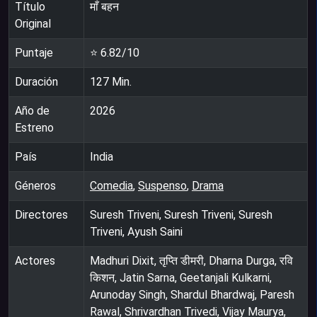
Título
माँ बहन
Original
Puntaje
⭐
6.82
/10
Duración
127
Min.
Año de
2026
Estreno
País
India
Géneros
Comedia
,
Suspenso
,
Drama
Directores
Suresh Triveni, Suresh Triveni, Suresh
Triveni, Ayush Saini
Actores
Madhuri Dixit, तृप्ति डीमरी, Dharna Durga, रवि
किशन, Jatin Sarna, Geetanjali Kulkarni,
Arunoday Singh, Shardul Bhardwaj, Paresh
Rawal, Shrivardhan Trivedi, Vijay Maurya,