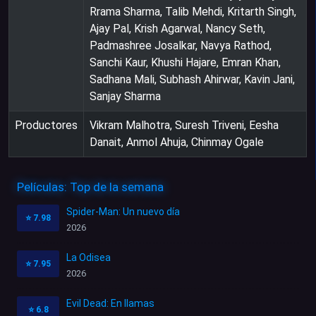
Rrama Sharma, Talib Mehdi, Kritarth Singh,
Ajay Pal, Krish Agarwal, Nancy Seth,
Padmashree Josalkar, Navya Rathod,
Sanchi Kaur, Khushi Hajare, Emran Khan,
Sadhana Mali, Subhash Ahirwar, Kavin Jani,
Sanjay Sharma
Productores
Vikram Malhotra, Suresh Triveni, Eesha
Danait, Anmol Ahuja, Chinmay Ogale
Películas: Top de la semana
Spider-Man: Un nuevo día
⭐
7.98
2026
La Odisea
⭐
7.95
2026
Evil Dead: En llamas
⭐
6.8