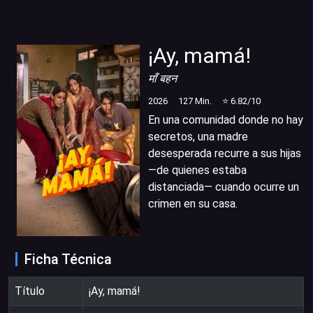
¡Ay, mamá!
माँ बहन
2026
127
Min.
⭐
6.82
/10
En una comunidad donde no hay
secretos, una madre
desesperada recurre a sus hijas
―de quienes estaba
distanciada― cuando ocurre un
crimen en su casa.
Ficha Técnica
Título
¡Ay, mamá!