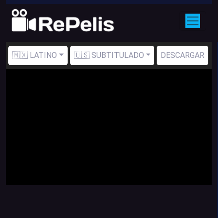
🇲🇽 LATINO
🇺🇸 SUBTITULADO
DESCARGAR