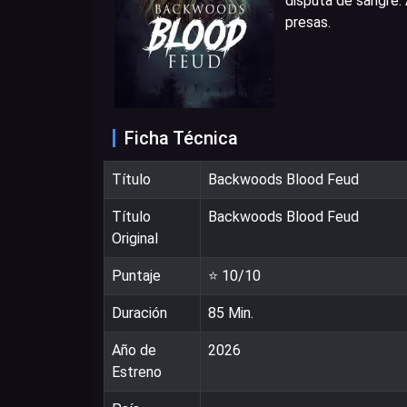
disputa de sangre.
presas.
Ficha Técnica
Título
Backwoods Blood Feud
Título
Backwoods Blood Feud
Original
Puntaje
⭐
10
/10
Duración
85
Min.
Año de
2026
Estreno