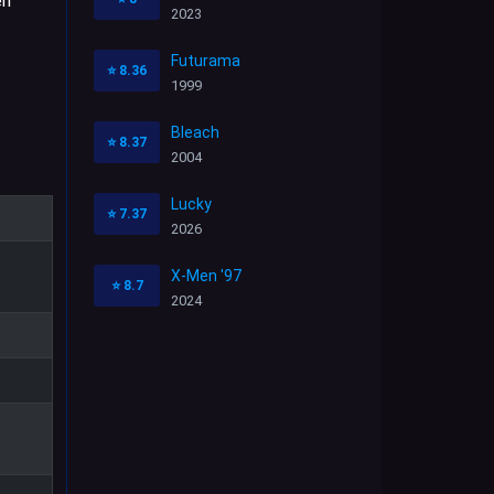
en
2023
Futurama
⭐
8.36
1999
Bleach
⭐
8.37
2004
Lucky
⭐
7.37
2026
X-Men '97
⭐
8.7
2024