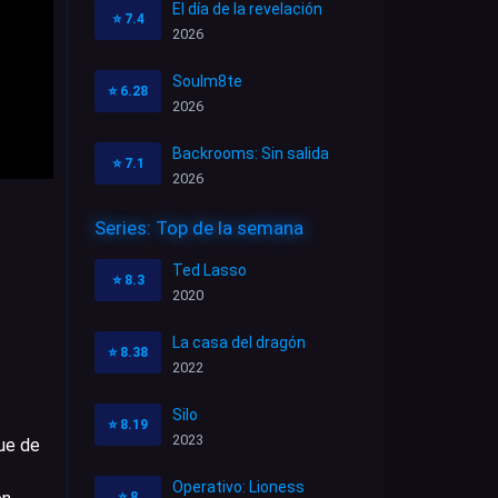
El día de la revelación
⭐
7.4
2026
Soulm8te
⭐
6.28
2026
Backrooms: Sin salida
⭐
7.1
2026
Series: Top de la semana
Ted Lasso
⭐
8.3
2020
La casa del dragón
⭐
8.38
2022
Silo
⭐
8.19
2023
ue de
Operativo: Lioness
⭐
8