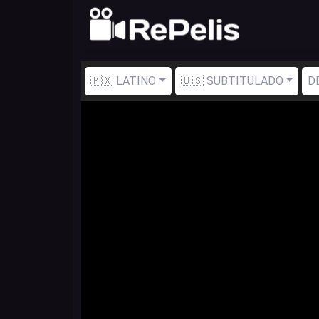
🇲🇽 LATINO
🇺🇸 SUBTITULADO
D