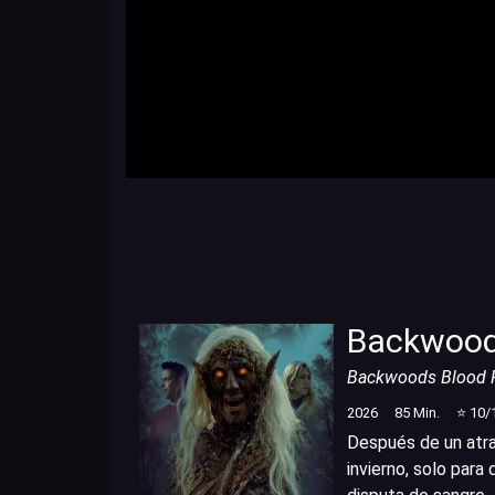
Backwood
Backwoods Blood 
2026
85
Min.
⭐
10
/
Después de un atra
invierno, solo par