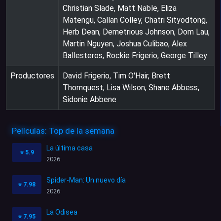
Christian Slade, Matt Nable, Eliza
Matengu, Callan Colley, Chatri Sityodtong,
Herb Dean, Demetrious Johnson, Dom Lau,
Martin Nguyen, Joshua Culibao, Alex
Ballesteros, Rockie Frigerio, George Tilley
Productores
David Frigerio, Tim O'Hair, Brett
Thornquest, Lisa Wilson, Shane Abbess,
Sidonie Abbene
Películas: Top de la semana
La última casa
⭐
5.9
2026
Spider-Man: Un nuevo día
⭐
7.98
2026
La Odisea
⭐
7.95