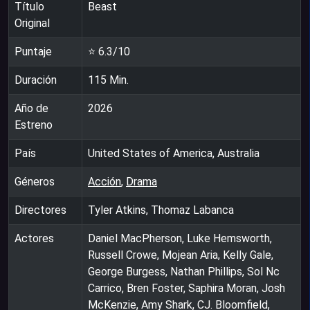
Título
Beast
Original
Puntaje
⭐
6.3
/10
Duración
115
Min.
Año de
2026
Estreno
País
United States of America, Australia
Géneros
Acción
,
Drama
Directores
Tyler Atkins, Thomaz Labanca
Actores
Daniel MacPherson, Luke Hemsworth,
Russell Crowe, Mojean Aria, Kelly Gale,
George Burgess, Nathan Phillips, Sol Nc
Carrico, Bren Foster, Saphira Moran, Josh
McKenzie, Amy Shark, CJ. Bloomfield,