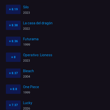
Silo
⭐
8.19
2023
La casa del dragón
⭐
8.38
2022
Futurama
⭐
8.36
1999
Operativo: Lioness
⭐
8
2023
Bleach
⭐
8.37
2004
One Piece
⭐
8.8
1999
Lucky
⭐
7.37
2026