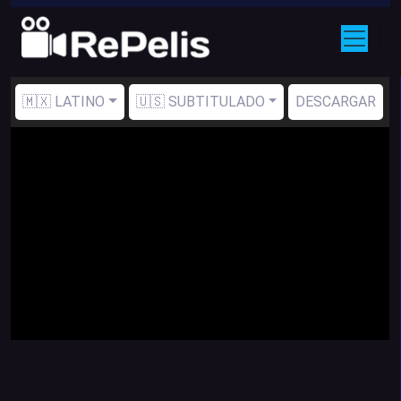
🇲🇽 LATINO
🇺🇸 SUBTITULADO
DESCARGAR