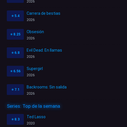
2026
Carrera de bestias
⭐
5.4
2026
Obsesión
⭐
8.25
2026
Evil Dead: En llamas
⭐
6.8
2026
Supergirl
⭐
6.56
2026
Backrooms: Sin salida
⭐
7.1
2026
Series: Top de la semana
Ted Lasso
⭐
8.3
2020