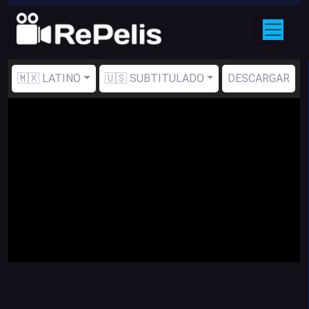
🇲🇽 LATINO
🇺🇸 SUBTITULADO
DESCARGAR