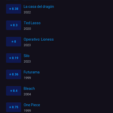
La casa del dragón
⭐
8.38
2022
Ted Lasso
⭐
8.3
2020
Operativo: Lioness
⭐
8
2023
Silo
⭐
8.19
2023
Futurama
⭐
8.36
1999
Bleach
⭐
8.4
2004
One Piece
⭐
8.75
1999