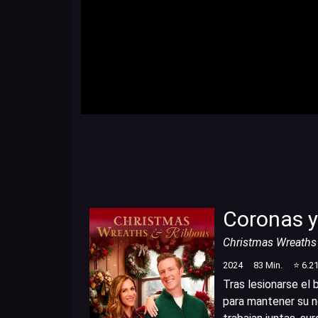
Coronas y
Christmas Wreaths
2024
83
Min.
⭐
6.2
Tras lesionarse el
para mantener su n