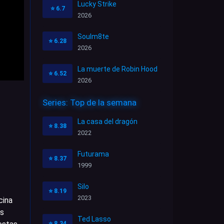
Lucky Strike
⭐
6.7
2026
Soulm8te
⭐
6.28
2026
La muerte de Robin Hood
⭐
6.52
2026
Series: Top de la semana
La casa del dragón
⭐
8.38
2022
Futurama
⭐
8.37
1999
Silo
⭐
8.19
2023
cina
as
Ted Lasso
⭐
8.34