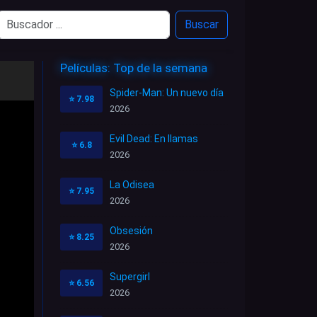
Buscar
Películas: Top de la semana
Spider-Man: Un nuevo día
⭐
7.98
2026
Evil Dead: En llamas
⭐
6.8
2026
La Odisea
⭐
7.95
2026
Obsesión
⭐
8.25
2026
Supergirl
⭐
6.56
2026