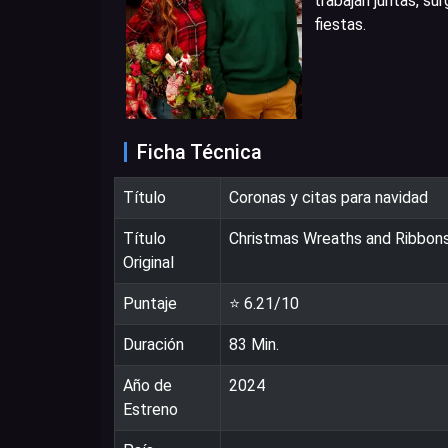
trabajan juntas, su
fiestas.
Ficha Técnica
Título
Coronas y citas para navidad
Título
Christmas Wreaths and Ribbon
Original
Puntaje
⭐
6.21
/10
Duración
83
Min.
Año de
2024
Estreno