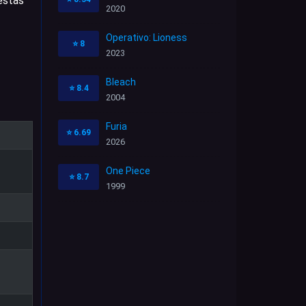
 estas
2020
Operativo: Lioness
⭐
8
2023
Bleach
⭐
8.4
2004
Furia
⭐
6.69
2026
One Piece
⭐
8.7
1999