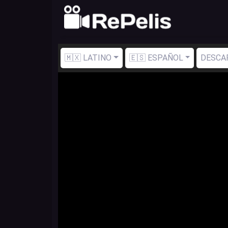
🇲🇽 LATINO
🇪🇸 ESPAÑOL
DESCA