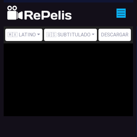
🇲🇽 LATINO
🇺🇸 SUBTITULADO
DESCARGAR