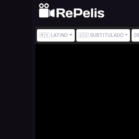
🇲🇽 LATINO
🇺🇸 SUBTITULADO
D