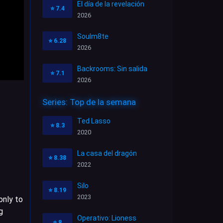
El día de la revelación
⭐
7.4
2026
Soulm8te
⭐
6.28
2026
Backrooms: Sin salida
⭐
7.1
2026
Series: Top de la semana
Ted Lasso
⭐
8.3
2020
La casa del dragón
⭐
8.38
2022
Silo
⭐
8.19
2023
only to
g
Operativo: Lioness
⭐
8