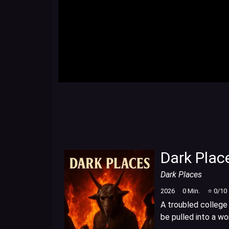
Dark Plac
Dark Places
2026
0
Min.
⭐
0
/10
A troubled college
be pulled into a wo