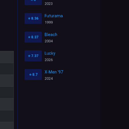
2023
Futurama
⭐
8.36
1999
Bleach
⭐
8.37
2004
Lucky
⭐
7.37
2026
X-Men '97
⭐
8.7
2024