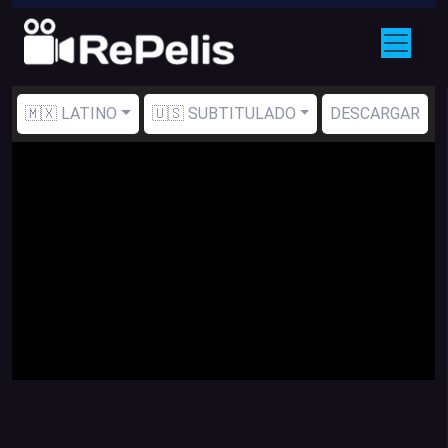
🇲🇽 LATINO
🇺🇸 SUBTITULADO
DESCARGAR