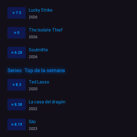
Lucky Strike
⭐
7.5
2026
The Isolate Thief
⭐
0
2026
Soulm8te
⭐
6.28
2026
Series: Top de la semana
Ted Lasso
⭐
8.3
2020
La casa del dragón
⭐
8.38
2022
Silo
⭐
8.19
2023