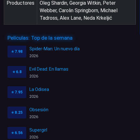
Productores
Oleg Shardin, Georgia Witkin, Peter
Webber, Carolin Springborn, Michael
Tadross, Alex Lane, Neda Krkeljić
Películas: Top de la semana
Spider-Man: Un nuevo día
⭐
7.98
2026
Evil Dead: En llamas
⭐
6.8
2026
La Odisea
⭐
7.95
2026
Obsesión
⭐
8.25
2026
Supergirl
⭐
6.56
2026