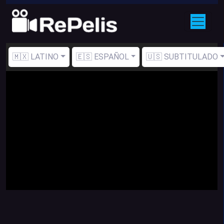
🇲🇽 LATINO
🇪🇸 ESPAÑOL
🇺🇸 SUBTITULADO