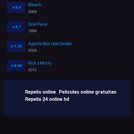
Bleach
⭐
8.4
2004
One Piece
⭐
8.7
1999
Agente Kim reactivado
⭐
7.75
2026
Rick y Morty
⭐
8.68
2013
Repelis online
Peliculas online gratuitas
Repelis 24 online hd