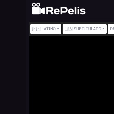
🇲🇽 LATINO
🇺🇸 SUBTITULADO
D