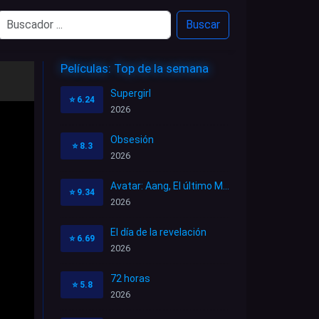
Buscar
Películas: Top de la semana
Supergirl
⭐
6.24
2026
Obsesión
⭐
8.3
2026
Avatar: Aang, El último Maestro Aire
⭐
9.34
2026
El día de la revelación
⭐
6.69
2026
72 horas
⭐
5.8
2026