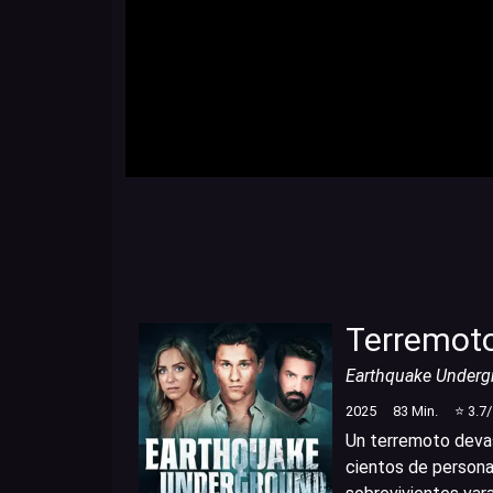
Terremoto
Earthquake Underg
2025
83
Min.
⭐
3.7
Un terremoto devas
cientos de persona