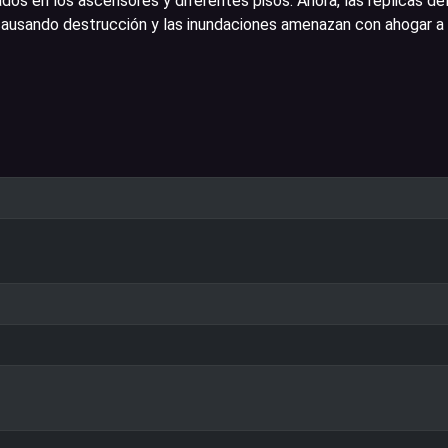
dos en los ascensores y diferentes pisos. Ahora, las réplicas de
ausando destrucción y las inundaciones amenazan con ahogar a