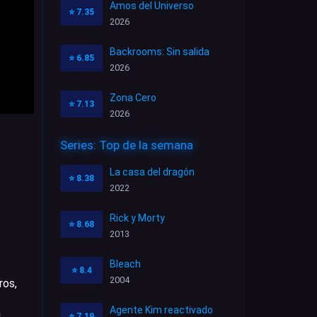
Amos del Universo
⭐
7.35
2026
Backrooms: Sin salida
⭐
6.85
2026
Zona Cero
⭐
7.13
2026
Series: Top de la semana
La casa del dragón
⭐
8.38
2022
Rick y Morty
⭐
8.68
2013
Bleach
⭐
8.4
2004
ros,
Agente Kim reactivado
⭐
7.19