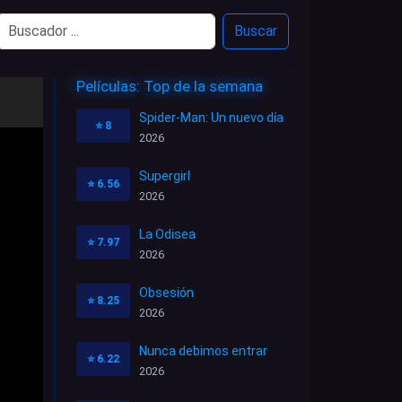
Buscar
Películas: Top de la semana
Spider-Man: Un nuevo día
⭐
8
2026
Supergirl
⭐
6.56
2026
La Odisea
⭐
7.97
2026
Obsesión
⭐
8.25
2026
Nunca debimos entrar
⭐
6.22
2026