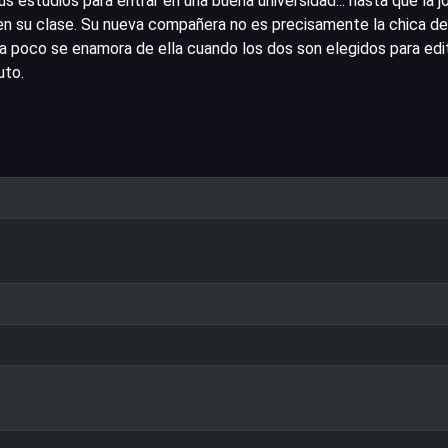
us estudios para entrar en una buena universidad... hasta que la j
n su clase. Su nueva compañera no es precisamente la chica de
a poco se enamora de ella cuando los dos son elegidos para edit
uto.