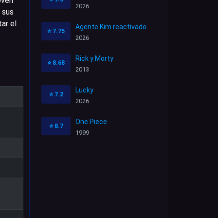
oven
2026
 sus
ar el
Agente Kim reactivado
⭐
7.75
2026
Rick y Morty
⭐
8.68
2013
Lucky
⭐
7.2
2026
One Piece
⭐
8.7
1999