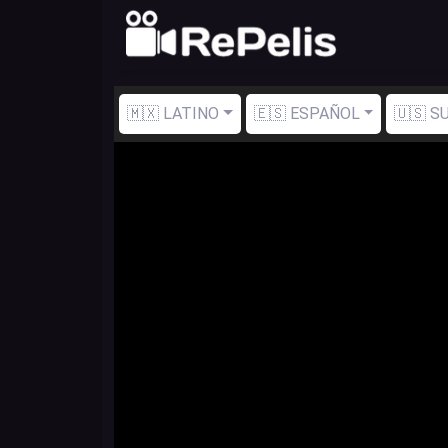
🇲🇽 LATINO
🇪🇸 ESPAÑOL
🇺🇸 