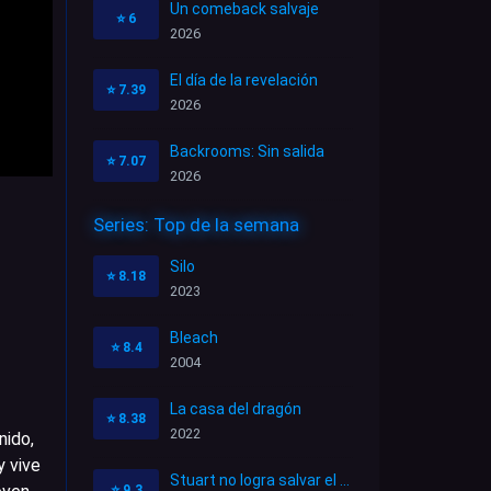
Un comeback salvaje
⭐
6
2026
El día de la revelación
⭐
7.39
2026
Backrooms: Sin salida
⭐
7.07
2026
Series: Top de la semana
Silo
⭐
8.18
2023
Bleach
⭐
8.4
2004
La casa del dragón
⭐
8.38
2022
nido,
y vive
Stuart no logra salvar el Universo
⭐
9.3