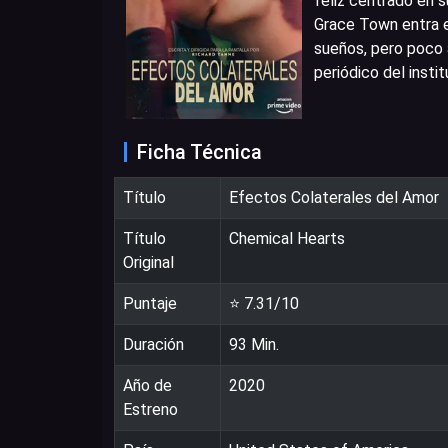
feliz centrado en s
Grace Town entra e
sueños, pero poco 
periódico del instit
Ficha Técnica
Título
Efectos Colaterales del Amor
Título
Chemical Hearts
Original
Puntaje
⭐
7.31
/10
Duración
93
Min.
Año de
2020
Estreno