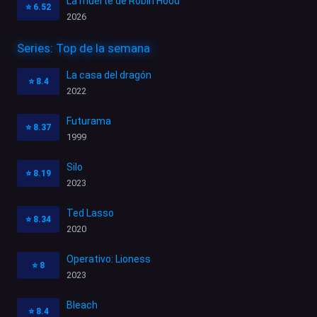
La muerte de Robin Hood
⭐
6.52
2026
Series: Top de la semana
La casa del dragón
⭐
8.4
2022
Futurama
⭐
8.37
1999
Silo
⭐
8.19
2023
Ted Lasso
⭐
8.34
2020
Operativo: Lioness
⭐
8
2023
Bleach
⭐
8.4