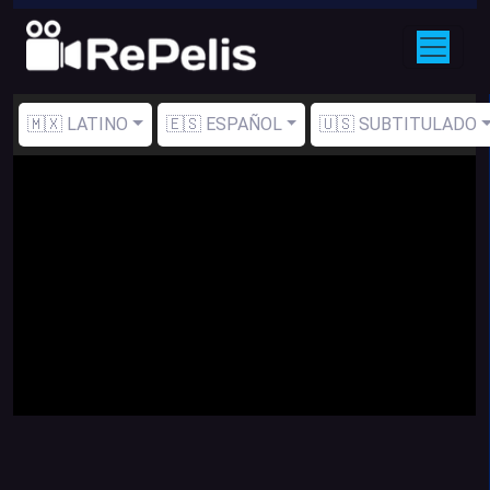
🇲🇽 LATINO
🇪🇸 ESPAÑOL
🇺🇸 SUBTITULADO