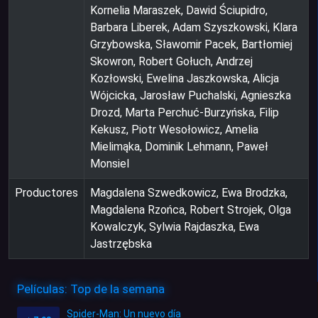
Kornelia Maraszek, Dawid Ściupidro,
Barbara Liberek, Adam Szyszkowski, Klara
Grzybowska, Sławomir Pacek, Bartłomiej
Skowron, Robert Gołuch, Andrzej
Kozłowski, Ewelina Jaszkowska, Alicja
Wójcicka, Jarosław Puchalski, Agnieszka
Drozd, Marta Perchuć-Burzyńska, Filip
Kekusz, Piotr Wesołowicz, Amelia
Mielimąka, Dominik Lehmann, Paweł
Monsiel
Productores
Magdalena Szwedkowicz, Ewa Brodzka,
Magdalena Rzońca, Robert Strojek, Olga
Kowalczyk, Sylwia Rajdaszka, Ewa
Jastrzębska
Películas: Top de la semana
Spider-Man: Un nuevo día