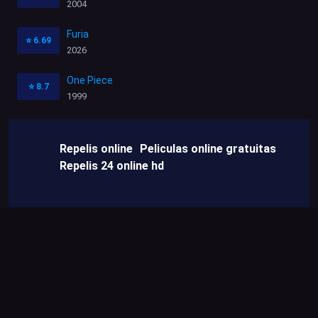
2004
Furia
⭐
6.69
2026
One Piece
⭐
8.7
1999
Repelis online
Peliculas online gratuitas
Repelis 24 online hd