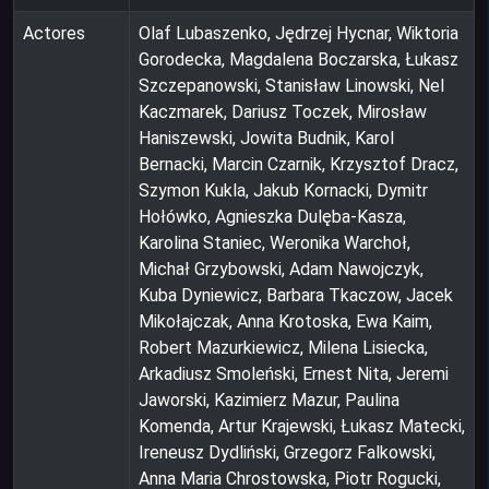
Actores
Olaf Lubaszenko, Jędrzej Hycnar, Wiktoria
Gorodecka, Magdalena Boczarska, Łukasz
Szczepanowski, Stanisław Linowski, Nel
Kaczmarek, Dariusz Toczek, Mirosław
Haniszewski, Jowita Budnik, Karol
Bernacki, Marcin Czarnik, Krzysztof Dracz,
Szymon Kukla, Jakub Kornacki, Dymitr
Hołówko, Agnieszka Dulęba-Kasza,
Karolina Staniec, Weronika Warchoł,
Michał Grzybowski, Adam Nawojczyk,
Kuba Dyniewicz, Barbara Tkaczow, Jacek
Mikołajczak, Anna Krotoska, Ewa Kaim,
Robert Mazurkiewicz, Milena Lisiecka,
Arkadiusz Smoleński, Ernest Nita, Jeremi
Jaworski, Kazimierz Mazur, Paulina
Komenda, Artur Krajewski, Łukasz Matecki,
Ireneusz Dydliński, Grzegorz Falkowski,
Anna Maria Chrostowska, Piotr Rogucki,