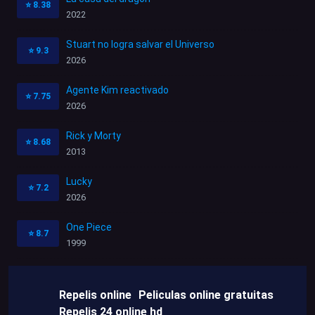
⭐
8.38
2022
Stuart no logra salvar el Universo
⭐
9.3
2026
Agente Kim reactivado
⭐
7.75
2026
Rick y Morty
⭐
8.68
2013
Lucky
⭐
7.2
2026
One Piece
⭐
8.7
1999
Repelis online
Peliculas online gratuitas
Repelis 24 online hd