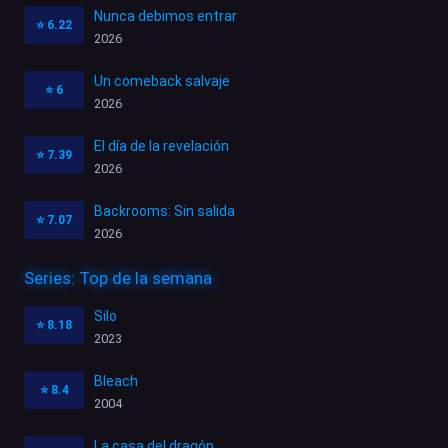
Nunca debimos entrar
⭐
6.22
2026
Un comeback salvaje
⭐
6
2026
El día de la revelación
⭐
7.39
2026
Backrooms: Sin salida
⭐
7.07
2026
Series: Top de la semana
Silo
⭐
8.18
2023
Bleach
⭐
8.4
2004
La casa del dragón