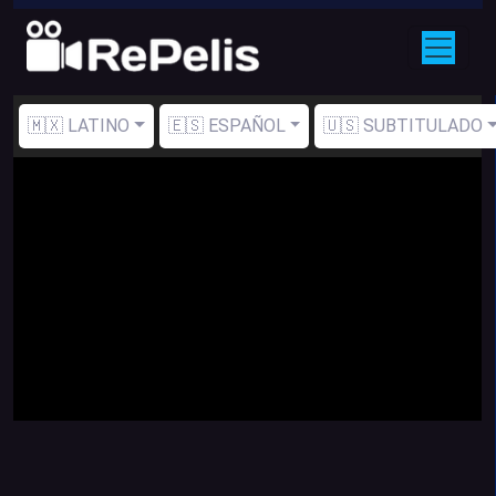
🇲🇽 LATINO
🇪🇸 ESPAÑOL
🇺🇸 SUBTITULADO