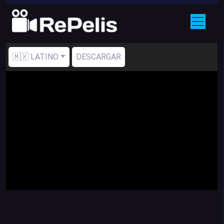
🇲🇽 LATINO
DESCARGAR