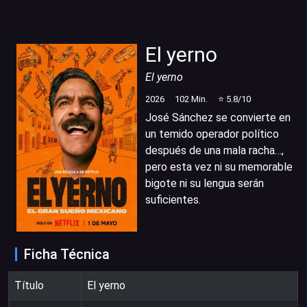
El yerno
El yerno
2026
102
Min.
⭐
5.8
/10
José Sánchez se convierte en
un temido operador político
después de una mala racha…,
pero esta vez ni su memorable
bigote ni su lengua serán
suficientes.​
Ficha Técnica
Título
El yerno