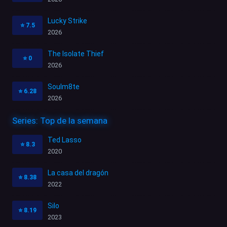
Lucky Strike
⭐
7.5
2026
The Isolate Thief
⭐
0
2026
Soulm8te
⭐
6.28
2026
Series: Top de la semana
Ted Lasso
⭐
8.3
2020
La casa del dragón
⭐
8.38
2022
Silo
⭐
8.19
2023