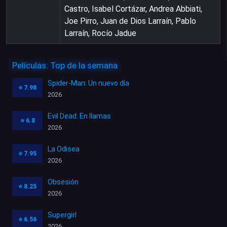
Castro, Isabel Cortázar, Andrea Abbiati,
Joe Pirro, Juan de Dios Larraín, Pablo
Larraín, Rocío Jadue
Películas: Top de la semana
Spider-Man: Un nuevo día
⭐
7.98
2026
Evil Dead: En llamas
⭐
6.8
2026
La Odisea
⭐
7.95
2026
Obsesión
⭐
8.25
2026
Supergirl
⭐
6.56
2026