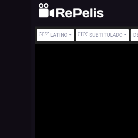
🇲🇽 LATINO
🇺🇸 SUBTITULADO
D