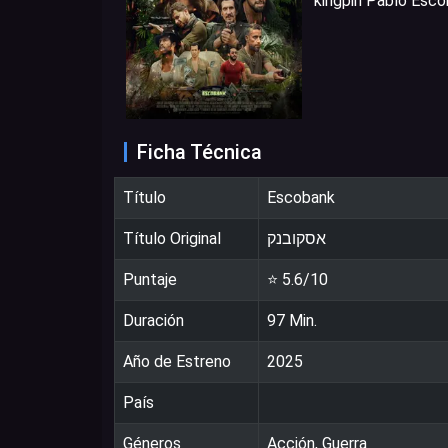
kingpin Pablo Esco
Ficha Técnica
Título
Escobank
Título Original
אסקובנק
Puntaje
⭐
5.6
/10
Duración
97
Min.
Año de Estreno
2025
País
Géneros
Acción
,
Guerra