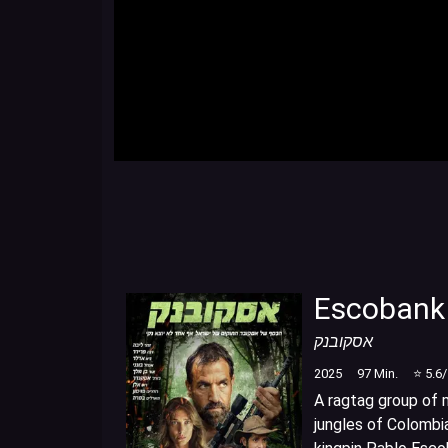
Escobank
אסקובנק
2025
97
Min.
⭐
5.6
A ragtag group of m
jungles of Colombia