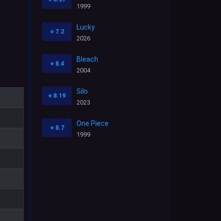
1999
Lucky
⭐
7.2
2026
Bleach
⭐
8.4
2004
Silo
⭐
8.19
2023
One Piece
⭐
8.7
1999