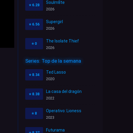
Soulm8te
⭐
6.28
2026
Supergirl
⭐
6.56
2026
The Isolate Thief
⭐
0
2026
Series: Top de la semana
Ted Lasso
⭐
8.34
2020
La casa del dragón
⭐
8.38
2022
Operativo: Lioness
⭐
8
2023
Futurama
⭐
8.37