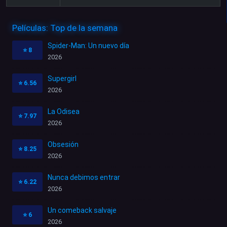
Películas: Top de la semana
Spider-Man: Un nuevo día
⭐
8
2026
Supergirl
⭐
6.56
2026
La Odisea
⭐
7.97
2026
Obsesión
⭐
8.25
2026
Nunca debimos entrar
⭐
6.22
2026
Un comeback salvaje
⭐
6
2026