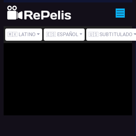
🇲🇽 LATINO
🇪🇸 ESPAÑOL
🇺🇸 SUBTITULADO