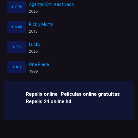
Agente Kim reactivado
⭐
7.75
2026
Rick y Morty
⭐
8.68
2013
Lucky
⭐
7.2
2026
One Piece
⭐
8.7
1999
Repelis online
Peliculas online gratuitas
Repelis 24 online hd