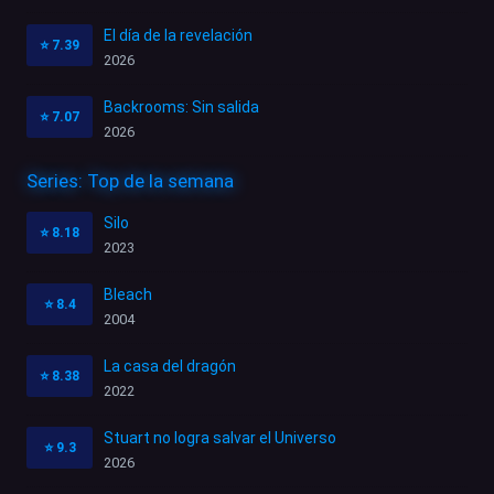
El día de la revelación
⭐
7.39
2026
Backrooms: Sin salida
⭐
7.07
2026
Series: Top de la semana
Silo
⭐
8.18
2023
Bleach
⭐
8.4
2004
La casa del dragón
⭐
8.38
2022
Stuart no logra salvar el Universo
⭐
9.3
2026