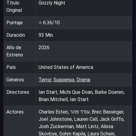
Título
Grizzly Night
Original
Puntaje
⭐
6.36
/10
Duración
93
Min.
Año de
2026
Estreno
País
United States of America
Géneros
Terror
,
Suspenso
,
Drama
Directores
Ian Start, Michi Que Doan, Burke Doeren,
Brian Mitchell, Ian Start
Actores
Charles Esten, עודד פהר, Brec Bassinger,
Joel Johnstone, Lauren Call, Jack Griffo,
Josh Zuckerman, Matt Lintz, Alissa
Skovbye, Sohm Kapila, Laura Schein,