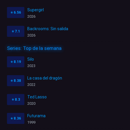
Supergirl
⭐
6.56
2026
Backrooms: Sin salida
⭐
7.1
2026
Series: Top de la semana
Silo
⭐
8.19
2023
La casa del dragón
⭐
8.38
2022
Ted Lasso
⭐
8.3
2020
Futurama
⭐
8.36
1999