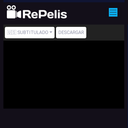
🇺🇸 SUBTITULADO
DESCARGAR