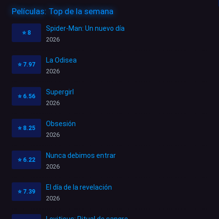
Películas: Top de la semana
Spider-Man: Un nuevo día
⭐
8
2026
La Odisea
⭐
7.97
2026
Supergirl
⭐
6.56
2026
Obsesión
⭐
8.25
2026
Nunca debimos entrar
⭐
6.22
2026
El día de la revelación
⭐
7.39
2026
Leviticus: Ritual de sangre