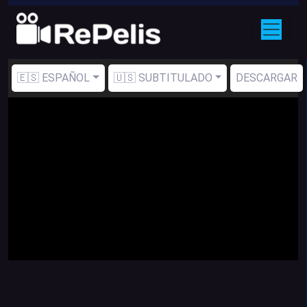
🇪🇸 ESPAÑOL
🇺🇸 SUBTITULADO
DESCARGAR