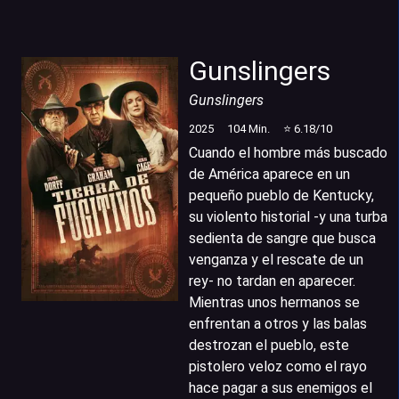
Gunslingers
Gunslingers
2025
104
Min.
⭐
6.18
/10
Cuando el hombre más buscado
de América aparece en un
pequeño pueblo de Kentucky,
su violento historial -y una turba
sedienta de sangre que busca
venganza y el rescate de un
rey- no tardan en aparecer.
Mientras unos hermanos se
enfrentan a otros y las balas
destrozan el pueblo, este
pistolero veloz como el rayo
hace pagar a sus enemigos el