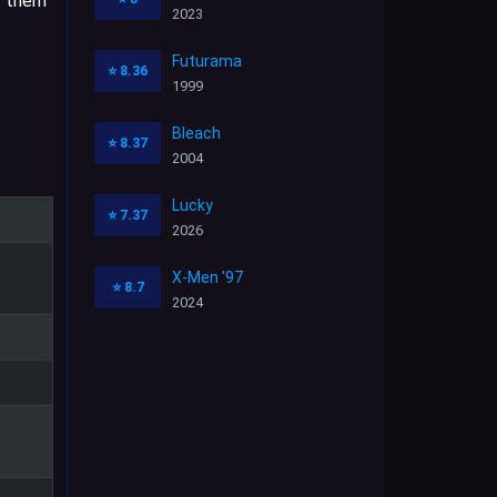
f them
2023
Futurama
⭐
8.36
1999
Bleach
⭐
8.37
2004
Lucky
⭐
7.37
2026
X-Men '97
⭐
8.7
2024