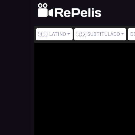
🇲🇽 LATINO
🇺🇸 SUBTITULADO
D