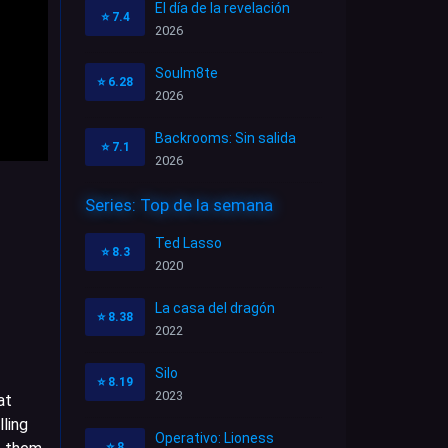
El día de la revelación
⭐
7.4
2026
Soulm8te
⭐
6.28
2026
Backrooms: Sin salida
⭐
7.1
2026
Series: Top de la semana
Ted Lasso
⭐
8.3
2020
La casa del dragón
⭐
8.38
2022
Silo
⭐
8.19
2023
at
lling
Operativo: Lioness
⭐
8