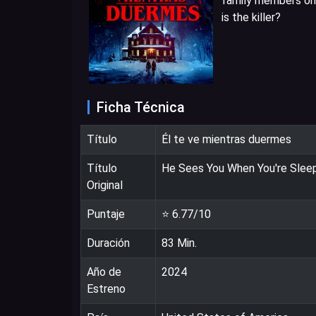
family members one
is the killer?
Ficha Técnica
Título
Él te ve mientras duermes
Título
He Sees You When You're Slee
Original
Puntaje
⭐
6.77
/10
Duración
83
Min.
Año de
2024
Estreno