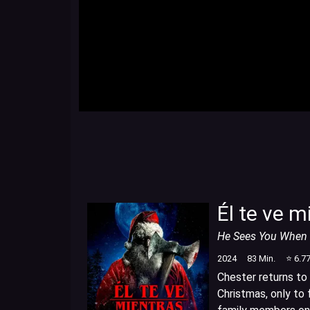
Él te ve 
He Sees You When 
2024
83
Min.
⭐
6.7
Chester returns to
Christmas, only to f