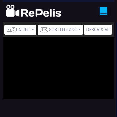
🇲🇽 LATINO
🇺🇸 SUBTITULADO
DESCARGAR