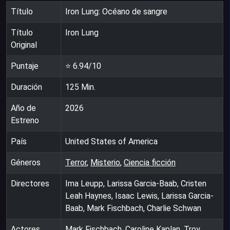
Título
Iron Lung: Océano de sangre
Título
Iron Lung
Original
Puntaje
⭐
6.94
/10
Duración
125
Min.
Año de
2026
Estreno
País
United States of America
Géneros
Terror
,
Misterio
,
Ciencia ficción
Directores
Ima Leupp, Larissa Garcia-Baab, Cristen
Leah Haynes, Isaac Lewis, Larissa Garcia-
Baab, Mark Fischbach, Charlie Schwan
Actores
Mark Fischbach, Caroline Kaplan, Troy