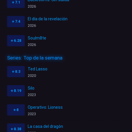
⭐
7.1
2026
El día de la revelación
⭐
7.4
2026
Soulm8te
⭐
6.28
2026
Series: Top de la semana
Ted Lasso
⭐
8.3
2020
Silo
⭐
8.19
2023
Operativo: Lioness
⭐
8
2023
La casa del dragón
⭐
8.38