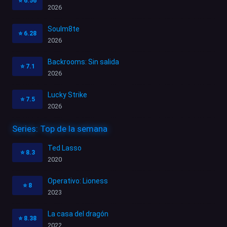
⭐
6.56
2026
Soulm8te
⭐
6.28
2026
Backrooms: Sin salida
⭐
7.1
2026
Lucky Strike
⭐
7.5
2026
Series: Top de la semana
Ted Lasso
⭐
8.3
2020
Operativo: Lioness
⭐
8
2023
La casa del dragón
⭐
8.38
2022