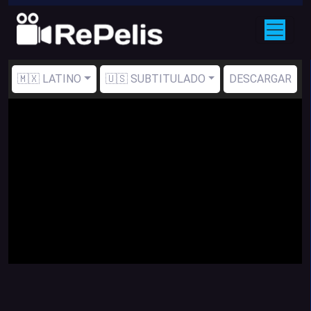
🇲🇽 LATINO
🇺🇸 SUBTITULADO
DESCARGAR