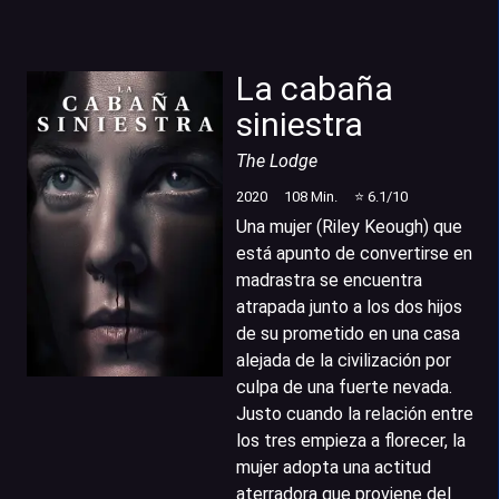
La cabaña
siniestra
The Lodge
2020
108
Min.
⭐
6.1
/10
Una mujer (Riley Keough) que
está apunto de convertirse en
madrastra se encuentra
atrapada junto a los dos hijos
de su prometido en una casa
alejada de la civilización por
culpa de una fuerte nevada.
Justo cuando la relación entre
los tres empieza a florecer, la
mujer adopta una actitud
aterradora que proviene del