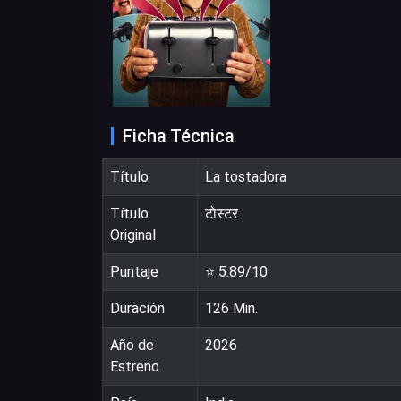
Ficha Técnica
Título
La tostadora
Título
टोस्टर
Original
Puntaje
⭐
5.89
/10
Duración
126
Min.
Año de
2026
Estreno