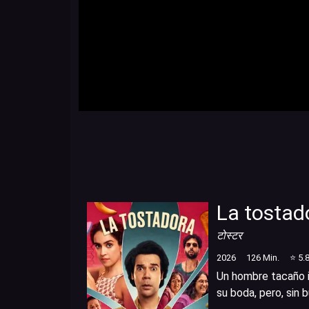
La tostad
टोस्टर
2026
126
Min.
⭐
5.
Un hombre tacaño i
su boda, pero, sin 