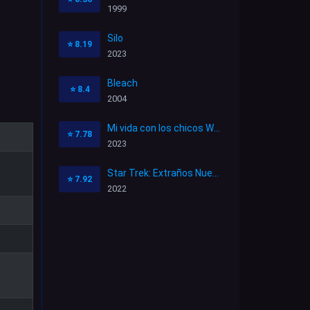
1999
Silo
⭐
8.19
2023
Bleach
⭐
8.4
2004
Mi vida con los chicos Walter
⭐
7.78
2023
Star Trek: Extraños Nuevos Mundos
⭐
7.92
2022