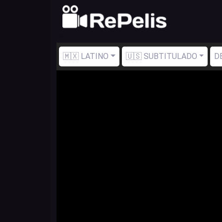
🇲🇽 LATINO
🇺🇸 SUBTITULADO
D