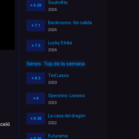
Soulm8te
⭐
6.28
2026
Backrooms: Sin salida
⭐
7.1
2026
Lucky Strike
⭐
7.5
2026
Series: Top de la semana
Ted Lasso
⭐
8.3
2020
Operativo: Lioness
⭐
8
2023
La casa del dragón
⭐
8.38
2022
nceló
Futurama
⭐
8.36