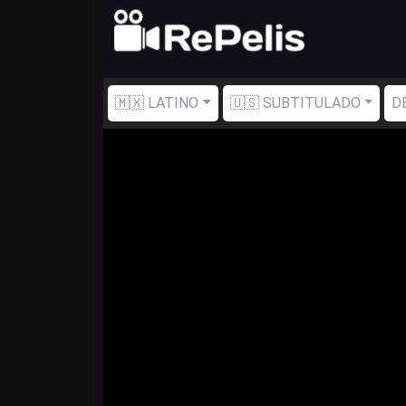
🇲🇽 LATINO
🇺🇸 SUBTITULADO
D