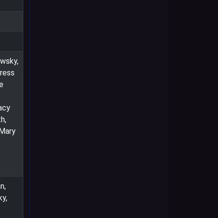
owsky,
Cress
e
acy
h,
 Mary
n,
ky,