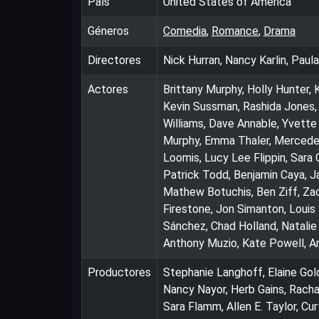
País
United States of America
Géneros
Comedia
,
Romance
,
Drama
Directores
Nick Hurran, Nancy Karlin, Paul
Actores
Brittany Murphy, Holly Hunter,
Kevin Sussman, Rashida Jones,
Williams, Dave Annable, Yvette
Murphy, Emma Thaler, Mercedes
Loomis, Lucy Lee Flippin, Sara
Patrick Todd, Benjamin Caya, Ja
Mathew Botuchis, Ben Ziff, Zac
Firestone, Jon Simanton, Louis
Sánchez, Chad Holland, Natalie 
Anthony Muzio, Kate Powell, Am
Productores
Stephanie Langhoff, Elaine Go
Nancy Nayor, Herb Gains, Rachae
Sara Flamm, Allen E. Taylor, Cur