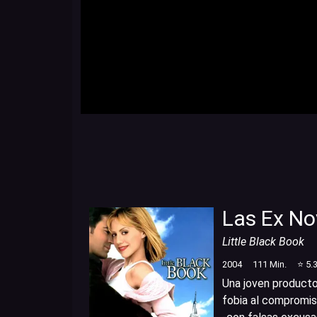
Las Ex No
Little Black Book
2004
111
Min.
⭐
5.
Una joven productor
fobia al compromis