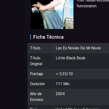
-con falsas excusas
funcionaron.
Ficha Técnica
Título
Las Ex Novias De Mi Novio
Título
Little Black Book
Original
Puntaje
⭐
5.35
/10
Duración
111
Min.
Año de
2004
Estreno