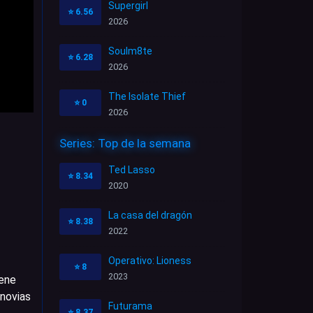
Supergirl
⭐
6.56
2026
Soulm8te
⭐
6.28
2026
The Isolate Thief
⭐
0
2026
Series: Top de la semana
Ted Lasso
⭐
8.34
2020
La casa del dragón
⭐
8.38
2022
Operativo: Lioness
⭐
8
2023
iene
-novias
Futurama
⭐
8.37