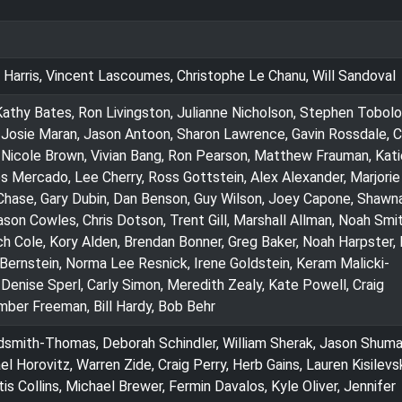
a Harris, Vincent Lascoumes, Christophe Le Chanu, Will Sandoval
 Kathy Bates, Ron Livingston, Julianne Nicholson, Stephen Tobol
 Josie Maran, Jason Antoon, Sharon Lawrence, Gavin Rossdale, 
 Nicole Brown, Vivian Bang, Ron Pearson, Matthew Frauman, Kati
 Mercado, Lee Cherry, Ross Gottstein, Alex Alexander, Marjorie
 Chase, Gary Dubin, Dan Benson, Guy Wilson, Joey Capone, Shawn
son Cowles, Chris Dotson, Trent Gill, Marshall Allman, Noah Smit
h Cole, Kory Alden, Brendan Bonner, Greg Baker, Noah Harpster,
 Bernstein, Norma Lee Resnick, Irene Goldstein, Keram Malicki-
Denise Sperl, Carly Simon, Meredith Zealy, Kate Powell, Craig
ber Freeman, Bill Hardy, Bob Behr
ldsmith-Thomas, Deborah Schindler, William Sherak, Jason Shuma
l Horovitz, Warren Zide, Craig Perry, Herb Gains, Lauren Kisilevs
tis Collins, Michael Brewer, Fermin Davalos, Kyle Oliver, Jennifer