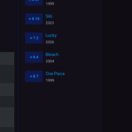
1999
Silo
⭐
8.19
2023
Lucky
⭐
7.2
2026
Bleach
⭐
8.4
2004
One Piece
⭐
8.7
1999