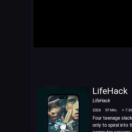
LifeHack
LifeHack
2026
97
Min.
⭐
7.3
Four teenage slacke
only to spiral into