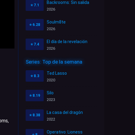
Backrooms: Sin salida
⭐
7.1
2026
Soulm8te
⭐
6.28
2026
El día de la revelación
⭐
7.4
2026
Series: Top de la semana
Ted Lasso
⭐
8.3
2020
Silo
⭐
8.19
2023
La casa del dragón
⭐
8.38
2022
ooms,
Operativo: Lioness
⭐
8