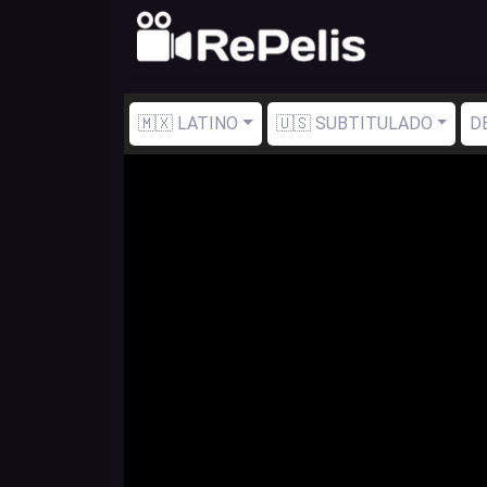
🇲🇽 LATINO
🇺🇸 SUBTITULADO
D