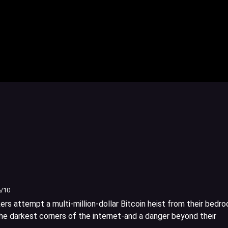
6
/10
rs attempt a multi-million-dollar Bitcoin heist from their bedr
 the darkest corners of the internet-and a danger beyond their