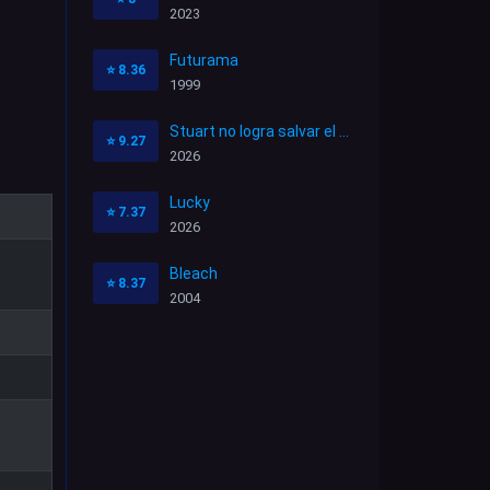
2023
Futurama
⭐
8.36
1999
Stuart no logra salvar el Universo
⭐
9.27
2026
Lucky
⭐
7.37
2026
Bleach
⭐
8.37
2004