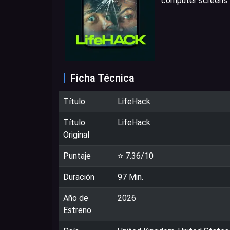
computer screens.
Ficha Técnica
Título
LifeHack
Título
LifeHack
Original
Puntaje
⭐
7.36
/10
Duración
97
Min.
Año de
2026
Estreno