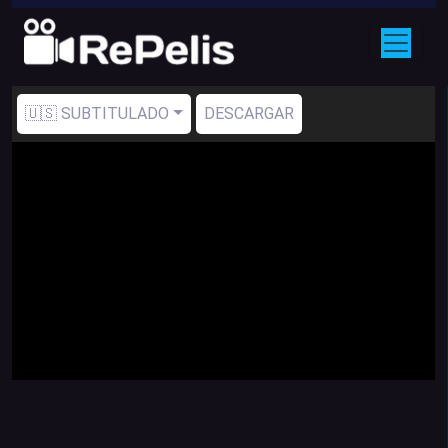
🇺🇸 SUBTITULADO
DESCARGAR