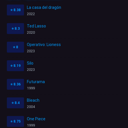
La casa del dragón
⭐
8.38
2022
Ted Lasso
⭐
8.3
2020
Operativo: Lioness
⭐
8
2023
Silo
⭐
8.19
2023
Futurama
⭐
8.36
1999
Bleach
⭐
8.4
2004
One Piece
⭐
8.75
1999