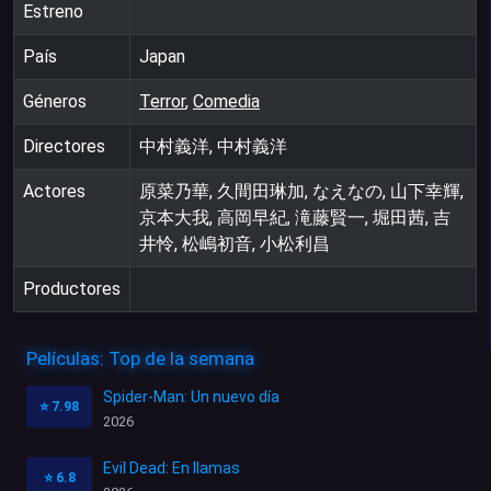
Estreno
País
Japan
Géneros
Terror
,
Comedia
Directores
中村義洋, 中村義洋
Actores
原菜乃華, 久間田琳加, なえなの, 山下幸輝,
京本大我, 高岡早紀, 滝藤賢一, 堀田茜, 吉
井怜, 松嶋初音, 小松利昌
Productores
Películas: Top de la semana
Spider-Man: Un nuevo día
⭐
7.98
2026
Evil Dead: En llamas
⭐
6.8