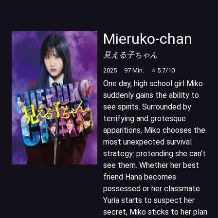
Mieruko-chan
見える子ちゃん
2025
97
Min.
⭐
5.7
/10
One day, high school girl Miko
suddenly gains the ability to
see spirits. Surrounded by
terrifying and grotesque
apparitions, Miko chooses the
most unexpected survival
strategy: pretending she can’t
see them. Whether her best
friend Hana becomes
possessed or her classmate
Yuria starts to suspect her
secret, Miko sticks to her plan