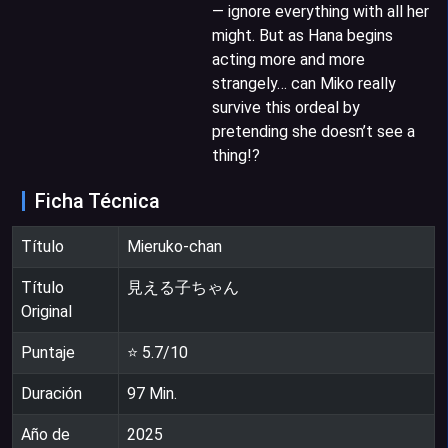
— ignore everything with all her
might. But as Hana begins
acting more and more
strangely… can Miko really
survive this ordeal by
pretending she doesn’t see a
thing!?
Ficha Técnica
Título
Mieruko-chan
Título
見える子ちゃん
Original
Puntaje
⭐
5.7
/10
Duración
97
Min.
Año de
2025