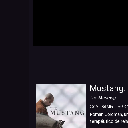
Mustang: 
The Mustang
2019
96
Min.
⭐
6.9
Roman Coleman, un 
terapéutico de reha