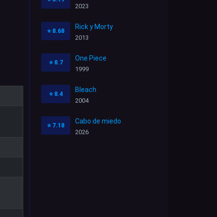
2023
Rick y Morty
⭐
8.68
2013
One Piece
⭐
8.7
1999
Bleach
⭐
8.4
2004
Cabo de miedo
⭐
7.18
2026