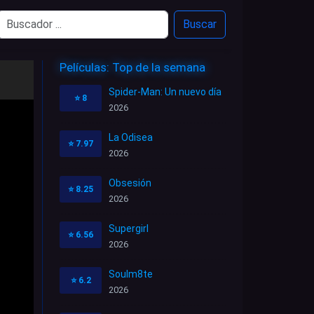
Buscar
Películas: Top de la semana
Spider-Man: Un nuevo día
⭐
8
2026
La Odisea
⭐
7.97
2026
Obsesión
⭐
8.25
2026
Supergirl
⭐
6.56
2026
Soulm8te
⭐
6.2
2026