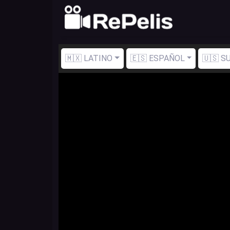
🇲🇽 LATINO
🇪🇸 ESPAÑOL
🇺🇸 