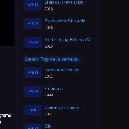
El día de la revelación
⭐
7.39
2026
Backrooms: Sin salida
⭐
7.07
2026
Avatar: Aang, El último Maestro Aire
⭐
9.39
2026
Series: Top de la semana
La casa del dragón
⭐
8.38
2022
Futurama
⭐
8.37
1999
Operativo: Lioness
⭐
8
2023
ograma
s.
Silo
⭐
8.19