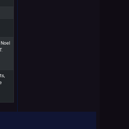
 Noel
T.
ts,
e