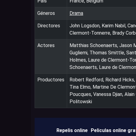
País
France, Belgium
Géneros
Drama
Directores
John Logsdon, Karim Nabil, Cand
Clermont-Tonnerre, Brady Corb
Actores
Matthias Schoenaerts, Jason Mi
Gugliemi, Thomas Smittle, Sant
Holmes, Laure de Clermont-Ton
Schoenaerts, Laure de Clermon
Productores
Robert Redford, Richard Hicks
Tina Elmo, Martine De Clermont
Poucques, Vanessa Djian, Alain 
Politowski
Repelis online
Peliculas online gra