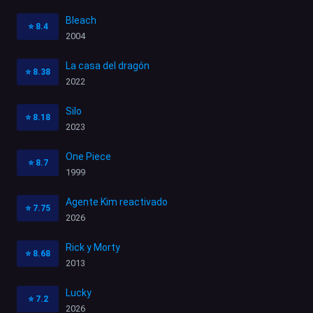
Bleach
⭐
8.4
2004
La casa del dragón
⭐
8.38
2022
Silo
⭐
8.18
2023
One Piece
⭐
8.7
1999
Agente Kim reactivado
⭐
7.75
2026
Rick y Morty
⭐
8.68
2013
Lucky
⭐
7.2
2026