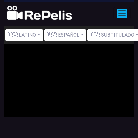
🇲🇽 LATINO
🇪🇸 ESPAÑOL
🇺🇸 SUBTITULADO