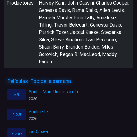
Productores
Harvey Kahn, John Cassini, Charles Cooper,
Genessa Davis, Rama Diallo, Allen Lewis,
Pamela Murphy, Errin Lally, Annalese
Tilling, Trevor Belcourt, Genessa Davis,
Patrick Tozer, Jacqui Kaese, Stepanka
Silna, Steve Kinghorn, Ivan Perdomo,
Shaun Barry, Brandon Bolduc, Miles
Gorovich, Regan R. MacLeod, Maddy
Eagen
Películas: Top de la semana
Spider-Man: Un nuevo día
⭐
8
2026
Soulm8te
⭐
5.8
2026
La Odisea
⭐
7.97