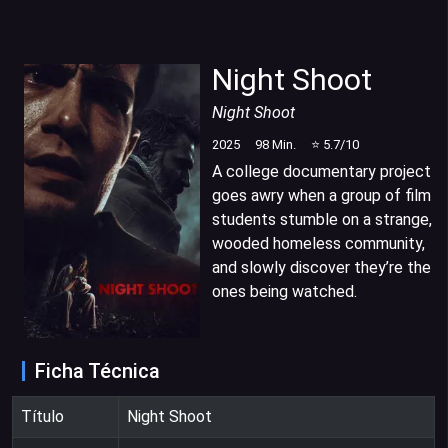
Night Shoot
Night Shoot
2025
98
Min.
⭐
5.7
/10
A college documentary project
goes awry when a group of film
students stumble on a strange,
wooded homeless community,
and slowly discover they’re the
ones being watched.
Ficha Técnica
Título
Night Shoot