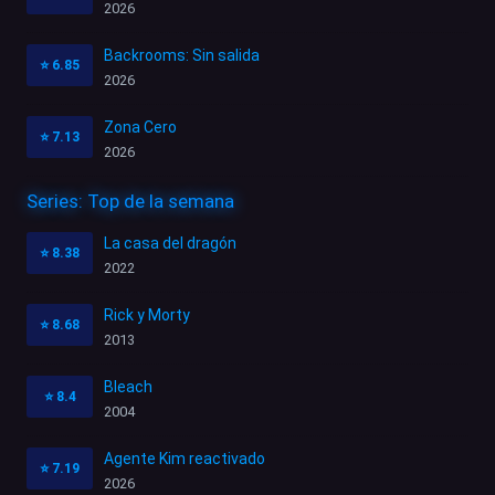
2026
Backrooms: Sin salida
⭐
6.85
2026
Zona Cero
⭐
7.13
2026
Series: Top de la semana
La casa del dragón
⭐
8.38
2022
Rick y Morty
⭐
8.68
2013
Bleach
⭐
8.4
2004
Agente Kim reactivado
⭐
7.19
2026