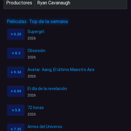
Productores
Ryan Cavanaugh
Películas: Top de la semana
Supergirl
⭐
6.24
2026
Obsesión
⭐
8.3
2026
Avatar: Aang, El último Maestro Aire
⭐
9.34
2026
El día de la revelación
⭐
6.69
2026
72 horas
⭐
5.8
2026
Amos del Universo
⭐
7.35