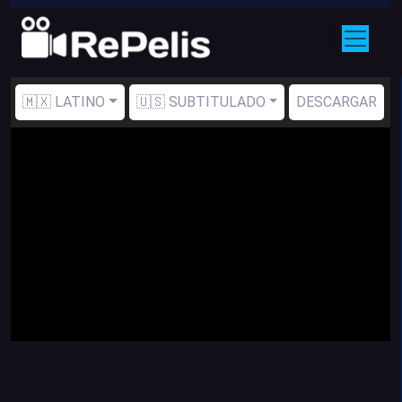
🇲🇽 LATINO
🇺🇸 SUBTITULADO
DESCARGAR