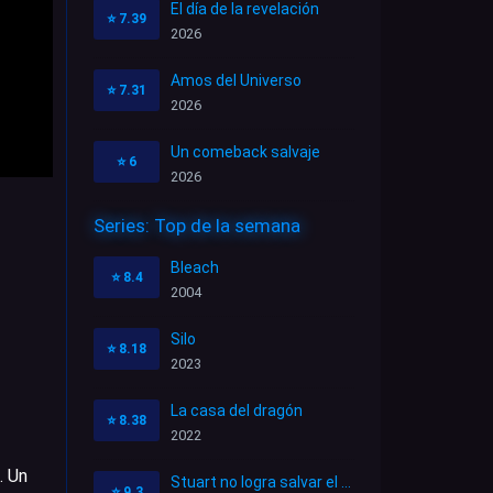
El día de la revelación
⭐
7.39
2026
Amos del Universo
⭐
7.31
2026
Un comeback salvaje
⭐
6
2026
Series: Top de la semana
Bleach
⭐
8.4
2004
Silo
⭐
8.18
2023
La casa del dragón
⭐
8.38
2022
. Un
Stuart no logra salvar el Universo
⭐
9.3