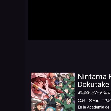
Nintama R
Dokutake 
劇場版 忍たま乱
2024
90
Min.
⭐
7.6
En la Academia de 