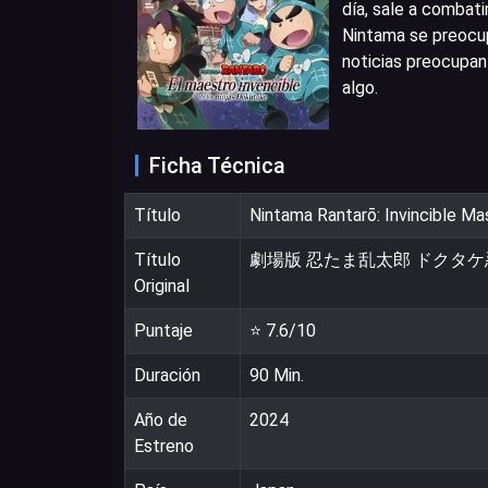
día, sale a combatir
Nintama se preocup
noticias preocupan
algo.
Ficha Técnica
Título
Nintama Rantarō: Invincible Ma
Título
劇場版 忍たま乱太郎 ドクタ
Original
Puntaje
⭐
7.6
/10
Duración
90
Min.
Año de
2024
Estreno