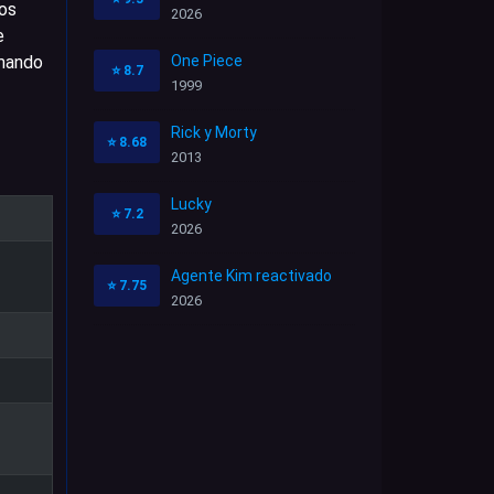
Los
2026
e
amando
One Piece
⭐
8.7
1999
Rick y Morty
⭐
8.68
2013
Lucky
⭐
7.2
2026
Agente Kim reactivado
⭐
7.75
2026