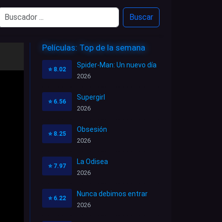
Buscar
Películas: Top de la semana
Spider-Man: Un nuevo día
⭐
8.02
2026
Supergirl
⭐
6.56
2026
Obsesión
⭐
8.25
2026
La Odisea
⭐
7.97
2026
Nunca debimos entrar
⭐
6.22
2026