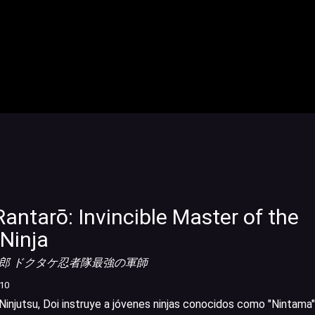
antarō: Invincible Master of the
Ninja
太郎 ドクタケ忍者隊最強の軍師
/10
Ninjutsu, Doi instruye a jóvenes ninjas conocidos como "Nintama"