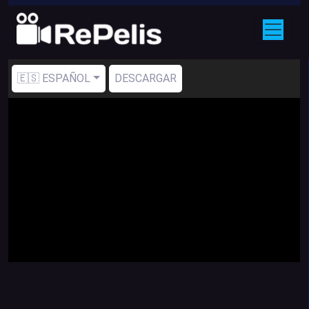
🇪🇸 ESPAÑOL
DESCARGAR