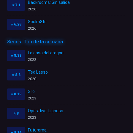
Backrooms: Sin salida
⭐
7.1
2026
Soulm8te
⭐
6.28
2026
Series: Top de la semana
La casa del dragón
⭐
8.38
2022
Ted Lasso
⭐
8.3
2020
Silo
⭐
8.19
2023
Operativo: Lioness
⭐
8
2023
Futurama
⭐
8.36