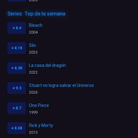
Series: Top de la semana
Bleach
⭐
8.4
2004
Silo
⭐
8.18
2023
La casa del dragón
⭐
8.38
2022
Stuart no logra salvar el Universo
⭐
9.3
2026
One Piece
⭐
8.7
1999
Rick y Morty
⭐
8.68
2013