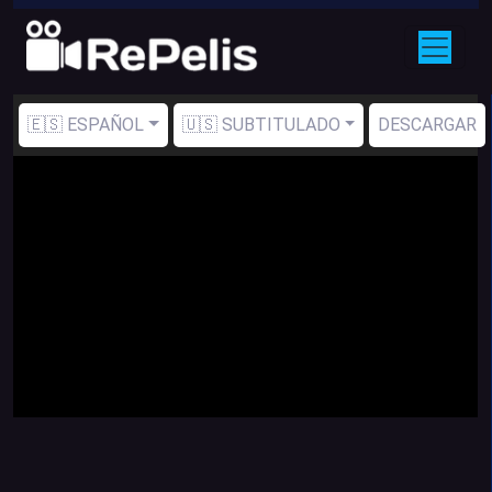
🇪🇸 ESPAÑOL
🇺🇸 SUBTITULADO
DESCARGAR