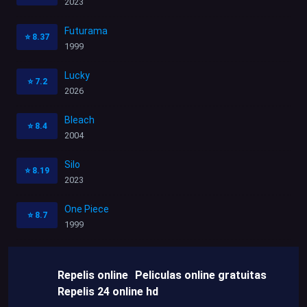
2023
Futurama
⭐
8.37
1999
Lucky
⭐
7.2
2026
Bleach
⭐
8.4
2004
Silo
⭐
8.19
2023
One Piece
⭐
8.7
1999
Repelis online
Peliculas online gratuitas
Repelis 24 online hd