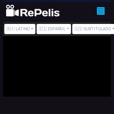
🇲🇽 LATINO
🇪🇸 ESPAÑOL
🇺🇸 SUBTITULADO