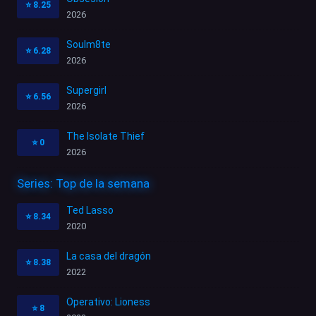
⭐
8.25
2026
Soulm8te
⭐
6.28
2026
Supergirl
⭐
6.56
2026
The Isolate Thief
⭐
0
2026
Series: Top de la semana
Ted Lasso
⭐
8.34
2020
La casa del dragón
⭐
8.38
2022
Operativo: Lioness
⭐
8