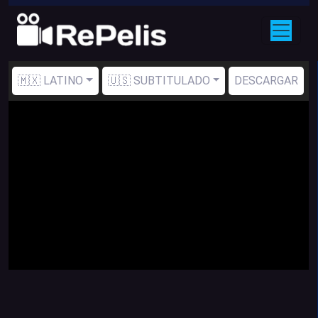
🇲🇽 LATINO
🇺🇸 SUBTITULADO
DESCARGAR