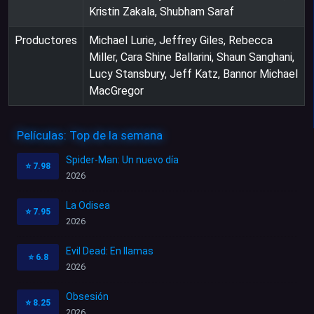
Kristin Zakala, Shubham Saraf
Productores
Michael Lurie, Jeffrey Giles, Rebecca
Miller, Cara Shine Ballarini, Shaun Sanghani,
Lucy Stansbury, Jeff Katz, Bannor Michael
MacGregor
Películas: Top de la semana
Spider-Man: Un nuevo día
⭐
7.98
2026
La Odisea
⭐
7.95
2026
Evil Dead: En llamas
⭐
6.8
2026
Obsesión
⭐
8.25
2026