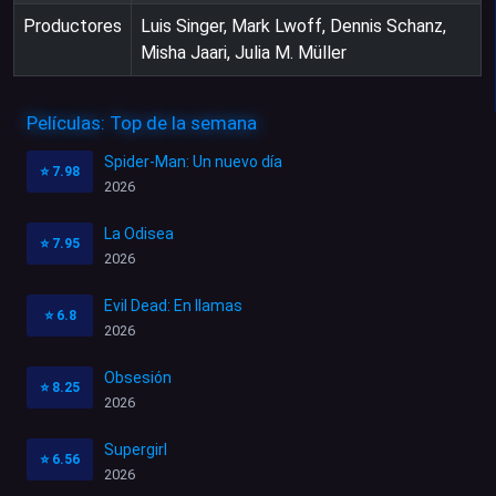
Productores
Luis Singer, Mark Lwoff, Dennis Schanz,
Misha Jaari, Julia M. Müller
Películas: Top de la semana
Spider-Man: Un nuevo día
⭐
7.98
2026
La Odisea
⭐
7.95
2026
Evil Dead: En llamas
⭐
6.8
2026
Obsesión
⭐
8.25
2026
Supergirl
⭐
6.56
2026