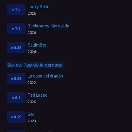
Lucky Strike
⭐
7.5
2026
Backrooms: Sin salida
⭐
7.1
2026
Soulm8te
⭐
6.28
2026
Series: Top de la semana
La casa del dragón
⭐
8.38
2022
Ted Lasso
⭐
8.3
2020
Silo
⭐
8.19
2023