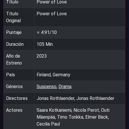
Título
Power of Love
Título
Power of Love
Original
Puntaje
⭐
4.91
/10
Duración
105
Min.
Año de
2023
Estreno
País
Finland, Germany
Géneros
Suspenso
,
Drama
Directores
Jonas Rothlaender, Jonas Rothlaender
Actores
Saara Kotkaniemi, Nicola Perot, Outi
Mäenpää, Timo Torikka, Elmer Bäck,
Cecilia Paul