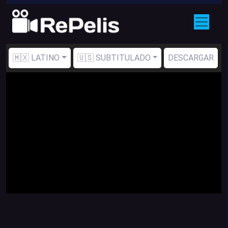
🇲🇽 LATINO
🇺🇸 SUBTITULADO
DESCARGAR