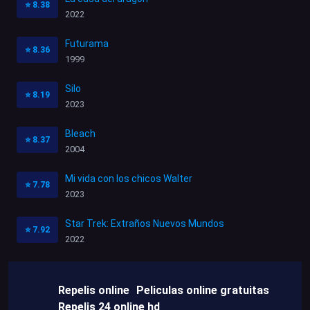
⭐
8.38
2022
Futurama
⭐
8.36
1999
Silo
⭐
8.19
2023
Bleach
⭐
8.37
2004
Mi vida con los chicos Walter
⭐
7.78
2023
Star Trek: Extraños Nuevos Mundos
⭐
7.92
2022
Repelis online
Peliculas online gratuitas
Repelis 24 online hd