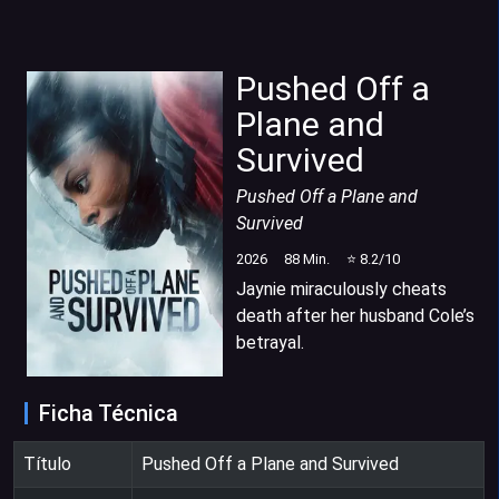
Pushed Off a
Plane and
Survived
Pushed Off a Plane and
Survived
2026
88
Min.
⭐
8.2
/10
Jaynie miraculously cheats
death after her husband Cole’s
betrayal.
Ficha Técnica
Título
Pushed Off a Plane and Survived