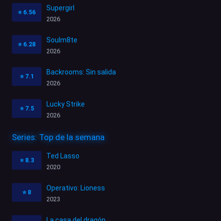
Supergirl
⭐
6.56
2026
Soulm8te
⭐
6.28
2026
Backrooms: Sin salida
⭐
7.1
2026
Lucky Strike
⭐
7.5
2026
Series: Top de la semana
Ted Lasso
⭐
8.3
2020
Operativo: Lioness
⭐
8
2023
La casa del dragón