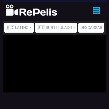
🇲🇽 LATINO
🇺🇸 SUBTITULADO
DESCARGAR