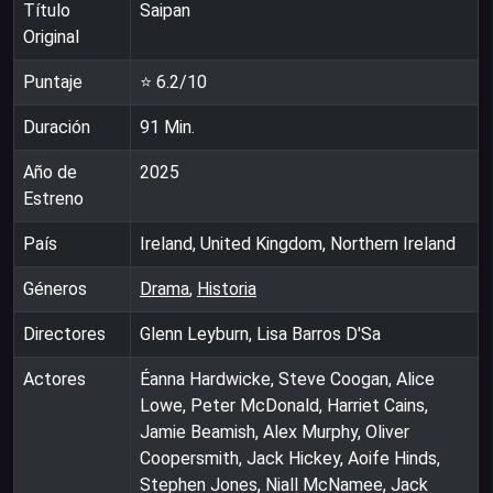
Título
Saipan
Original
Puntaje
⭐
6.2
/10
Duración
91
Min.
Año de
2025
Estreno
País
Ireland, United Kingdom, Northern Ireland
Géneros
Drama
,
Historia
Directores
Glenn Leyburn, Lisa Barros D'Sa
Actores
Éanna Hardwicke, Steve Coogan, Alice
Lowe, Peter McDonald, Harriet Cains,
Jamie Beamish, Alex Murphy, Oliver
Coopersmith, Jack Hickey, Aoife Hinds,
Stephen Jones, Niall McNamee, Jack