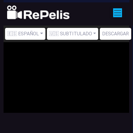
🇪🇸 ESPAÑOL
🇺🇸 SUBTITULADO
DESCARGAR