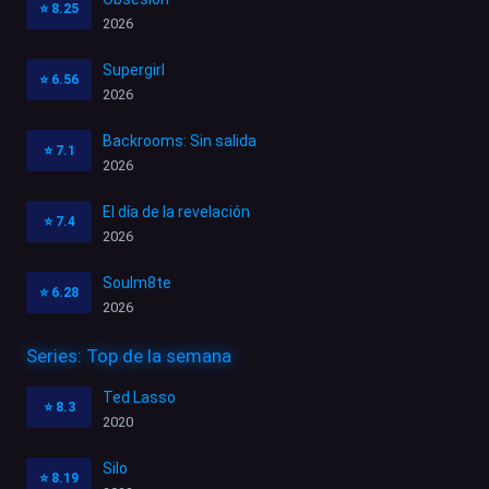
⭐
8.25
2026
Supergirl
⭐
6.56
2026
Backrooms: Sin salida
⭐
7.1
2026
El día de la revelación
⭐
7.4
2026
Soulm8te
⭐
6.28
2026
Series: Top de la semana
Ted Lasso
⭐
8.3
2020
Silo
⭐
8.19