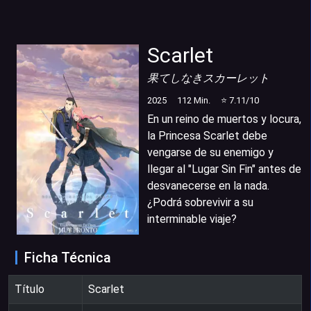
Scarlet
果てしなきスカーレット
2025
112
Min.
⭐
7.11
/10
En un reino de muertos y locura,
la Princesa Scarlet debe
vengarse de su enemigo y
llegar al "Lugar Sin Fin" antes de
desvanecerse en la nada.
¿Podrá sobrevivir a su
interminable viaje?
Ficha Técnica
Título
Scarlet