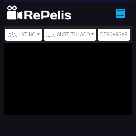
🇲🇽 LATINO
🇺🇸 SUBTITULADO
DESCARGAR