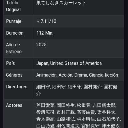
Título
果てしなきスカーレット
Original
Puntaje
⭐
7.11
/10
Duración
112
Min.
Año de
2025
Estreno
País
Japan, United States of America
Géneros
Animación
,
Acción
,
Drama
,
Ciencia ficción
Directores
細田守, 細田守, 細田守, 園村健介, 園村健
介
Actores
芦田愛菜, 岡田将生, 松重豊, 吉田鋼太郎,
役所広司, 市村正親, 斉藤由貴, 染谷将太,
青木崇高, 山路和弘, 柄本時生, 白石加代子,
白山乃愛, 羽佐間道夫, 宮野真守, 津田健次