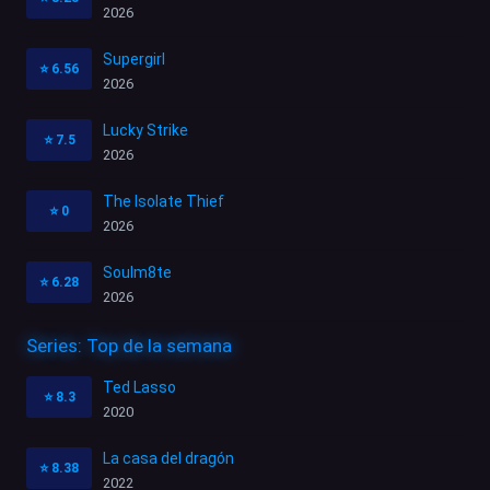
2026
Supergirl
⭐
6.56
2026
Lucky Strike
⭐
7.5
2026
The Isolate Thief
⭐
0
2026
Soulm8te
⭐
6.28
2026
Series: Top de la semana
Ted Lasso
⭐
8.3
2020
La casa del dragón
⭐
8.38
2022