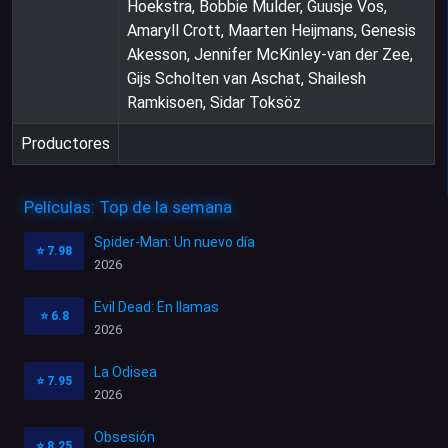
Hoekstra, Bobbie Mulder, Guusje Vos,
Amaryll Crott, Maarten Heijmans, Genesis
Akesson, Jennifer McKinley-van der Zee,
Gijs Scholten van Aschat, Shailesh
Ramkisoen, Sidar Toksöz
Productores
Películas: Top de la semana
Spider-Man: Un nuevo día
⭐
7.98
2026
Evil Dead: En llamas
⭐
6.8
2026
La Odisea
⭐
7.95
2026
Obsesión
⭐
8.25