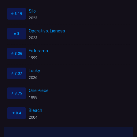
Silo
⭐
8.19
2023
Operativo: Lioness
⭐
8
2023
Futurama
⭐
8.36
1999
Lucky
⭐
7.37
2026
One Piece
⭐
8.75
1999
Bleach
⭐
8.4
2004