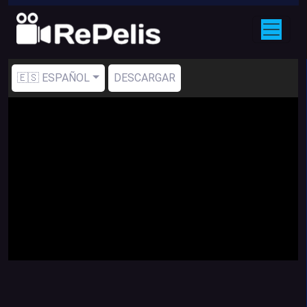
🇪🇸 ESPAÑOL
DESCARGAR