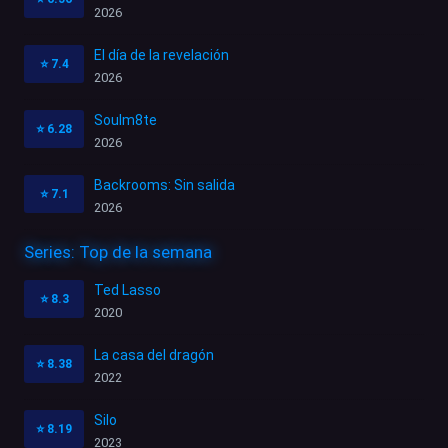
2026
El día de la revelación
⭐
7.4
2026
Soulm8te
⭐
6.28
2026
Backrooms: Sin salida
⭐
7.1
2026
Series: Top de la semana
Ted Lasso
⭐
8.3
2020
La casa del dragón
⭐
8.38
2022
Silo
⭐
8.19
2023