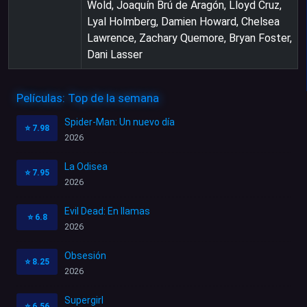
Wold, Joaquín Brú de Aragón, Lloyd Cruz,
Lyal Holmberg, Damien Howard, Chelsea
Lawrence, Zachary Quemore, Bryan Foster,
Dani Lasser
Películas: Top de la semana
Spider-Man: Un nuevo día
⭐
7.98
2026
La Odisea
⭐
7.95
2026
Evil Dead: En llamas
⭐
6.8
2026
Obsesión
⭐
8.25
2026
Supergirl
⭐
6.56