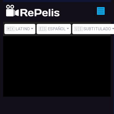
🇲🇽 LATINO
🇪🇸 ESPAÑOL
🇺🇸 SUBTITULADO