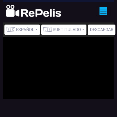
🇪🇸 ESPAÑOL
🇺🇸 SUBTITULADO
DESCARGAR