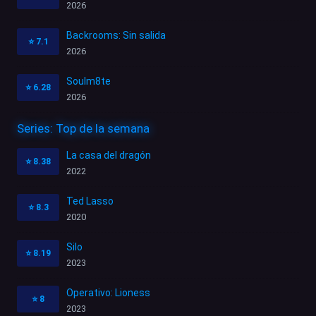
2026
Backrooms: Sin salida
⭐
7.1
2026
Soulm8te
⭐
6.28
2026
Series: Top de la semana
La casa del dragón
⭐
8.38
2022
Ted Lasso
⭐
8.3
2020
Silo
⭐
8.19
2023
Operativo: Lioness
⭐
8
2023